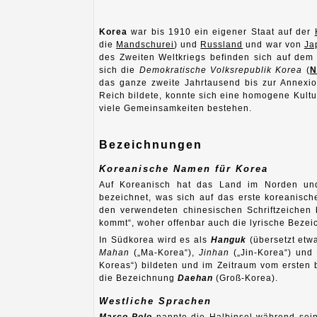
Korea
war bis 1910 ein eigener Staat auf der
die
Mandschurei
) und
Russland
und war von
Ja
des Zweiten Weltkriegs befinden sich auf dem
sich die
Demokratische Volksrepublik Korea
(
N
das ganze zweite Jahrtausend bis zur Annexi
Reich bildete, konnte sich eine homogene Kultu
viele Gemeinsamkeiten bestehen.
Bezeichnungen
Koreanische Namen für Korea
Auf Koreanisch hat das Land im Norden un
bezeichnet, was sich auf das erste koreanisch
den verwendeten chinesischen Schriftzeichen 
kommt“, woher offenbar auch die lyrische Bezeic
In Südkorea wird es als
Hanguk
(übersetzt etwa
Mahan
(„Ma-Korea“),
Jinhan
(„Jin-Korea“) und
Koreas“) bildeten und im Zeitraum vom ersten 
die Bezeichnung
Daehan
(Groß-Korea).
Westliche Sprachen
Marco Polo
nannte die Halbinsel während sei