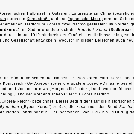
Koreanischen Halbinsel
in
Ostasien
. Es grenzte an
China
(beziehun
pan
durch die
Koreastraße
und das
Japanische Meer
getrennt. Seit d
 ehemaligen Territorium Koreas zwei Nachfolgestaaten: Im Norden g
ordkorea
), im Süden gründete sich die
Republik Korea
(
Südkorea
).
on durch Japan 1910 hindurch der Großteil der Halbinsel ein geme
r und Gesellschaft entwickeln, wodurch in diesen Bereichen auch heu
d im Süden verschiedene Namen. In Nordkorea wird Korea als
e Königreich (
Go-Joseon
) sowie die spätere
Joseon-Dynastie
bezieh
bedeutet Joseon in etwa „Morgenstille“ oder „Land, wo der frische
hnung „Land der Morgenfrische/-stille“ für Korea herrührt.
 „Korea-Reich“) bezeichnet. Dieser Begriff geht auf die historischen
Byeonhan
(„Byeon-Korea“) zurück, die zusammen den Bund
Samha
bis vierten Jahrhundert n. Chr. bestanden. Von 1897 bis 1910 trug d
ner Reisen im späten 13. Jahrhundert
Cauly
. Dies beruht vermutlich