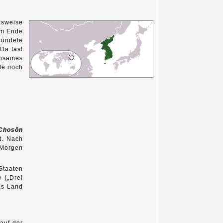
gsweise
em Ende
ründete
 Da fast
insames
te noch
Chosŏn
t. Nach
 Morgen
 Staaten
n
(„Drei
as Land
 auf der