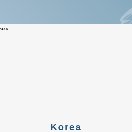
orea
Korea