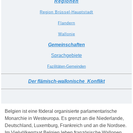
Regionen
Region Brüssel-Hauptstadt
Flandern
Wallonie
G
emeinschaften
S
prachgebiete
F
azilit
ä
ten-
G
emeinden
Der
fl
ä
misch-wallonische_
K
onflikt
Belgien ist eine föderal organisierte parlamentarische
Monarchie in Westeuropa. Es grenzt an die Niederlande,
Deutschland, Luxemburg, Frankreich und an die Nordsee.
Im Vielvölkerstaat Belgien leben französische Wallonen,