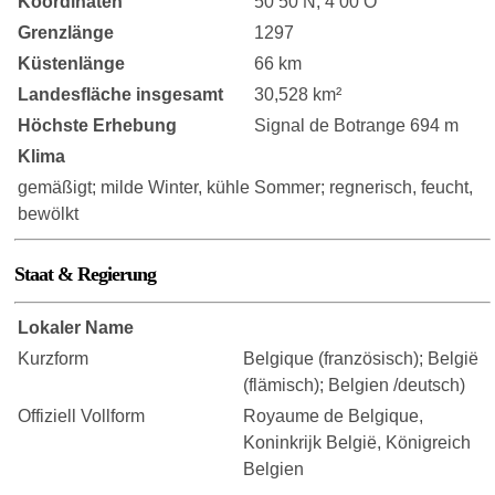
Koordinaten
50 50 N, 4 00 O
Grenzlänge
1297
Küstenlänge
66 km
Landesfläche insgesamt
30,528 km²
Höchste Erhebung
Signal de Botrange 694 m
Klima
gemäßigt; milde Winter, kühle Sommer; regnerisch, feucht,
bewölkt
Staat & Regierung
Lokaler Name
Kurzform
Belgique (französisch); België
(flämisch); Belgien /deutsch)
Offiziell Vollform
Royaume de Belgique,
Koninkrijk België, Königreich
Belgien