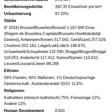
Bevölkerungsdichte
392.35 Einwohner pro km²
Urbanisierung
97.20%
Städte
(F 2016) Brussel/Bruxelles/Brüssel 1.187.890 Einw.
(Région de Bruxelles-Capitale/Brussels Hoofdstedelijk
Gewest), Antwerpen/Anvers 517.042, Gent/Gand 257.029,
Charleroi 202.182, Liège/Luik/Lüttich 196.970,
Schaerbeek/Schaarbeek 132.590, Brugge/Bruges/Brügge
118.053, Anderlecht 117.412, Namur/Namen 110.632,
Leuven/Louvain/Löwen 99.288
Ethnien
59% Flamen, 40% Wallonen, 1% Deutschsprachige
Gemeinschaft - Ausländeranteil 2015: 11,6%
Religionen
Katholiken (römisch-katholisch) 75%; Freisinnige 12%;
Andere 13%
Human Development
0,931