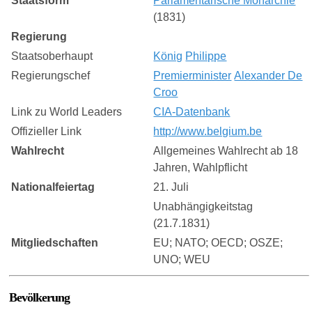
Staatsform
Parlamentarische Monarchie
(1831)
Regierung
Staatsoberhaupt
König
Philippe
Regierungschef
Premierminister
Alexander De
Croo
Link zu World Leaders
CIA-Datenbank
Offizieller Link
http://www.belgium.be
Wahlrecht
Allgemeines Wahlrecht ab 18
Jahren, Wahlpflicht
Nationalfeiertag
21. Juli
Unabhängigkeitstag
(21.7.1831)
Mitgliedschaften
EU; NATO; OECD; OSZE;
UNO; WEU
Bevölkerung