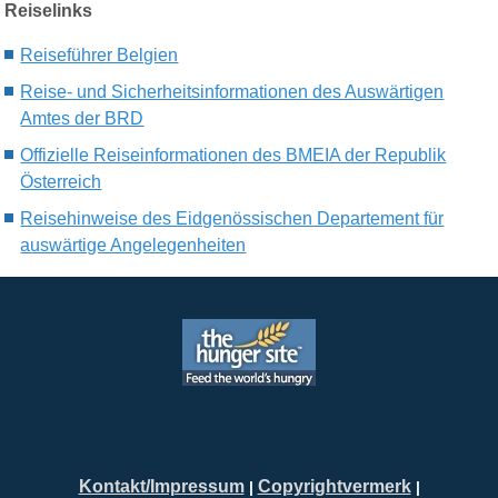
Reiselinks
Reiseführer Belgien
Reise- und Sicherheitsinformationen des Auswärtigen
Amtes der BRD
Offizielle Reiseinformationen des BMEIA der Republik
Österreich
Reisehinweise des Eidgenössischen Departement für
auswärtige Angelegenheiten
Kontakt/Impressum
Copyrightvermerk
|
|