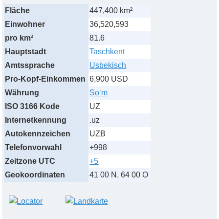
Fläche
447,400 km²
Einwohner
36,520,593
pro km²
81.6
Hauptstadt
Taschkent
Amtssprache
Usbekisch
Pro-Kopf-Einkommen
6,900 USD
Währung
Soʻm
ISO 3166 Kode
UZ
Internetkennung
.uz
Autokennzeichen
UZB
Telefonvorwahl
+998
Zeitzone UTC
+5
Geokoordinaten
41 00 N, 64 00 O