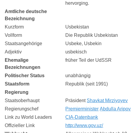
hervorging.
Amtliche deutsche
Bezeichnung
Kurzform
Usbekistan
Vollform
Die Republik Usbekistan
Staatsangehörige
Usbeke, Usbekin
Adjektiv
usbekisch
Ehemalige
früher Teil der UdSSR
Bezeichnungen
Politischer Status
unabhängig
Staatsform
Republik (seit 1991)
Regierung
Staatsoberhaupt
Präsident
Shavkat Mirziyoyev
Regierungschef
Premierminister
Abdulla Aripov
Link zu World Leaders
CIA-Datenbank
Offizieller Link
http://www.gov.uz/