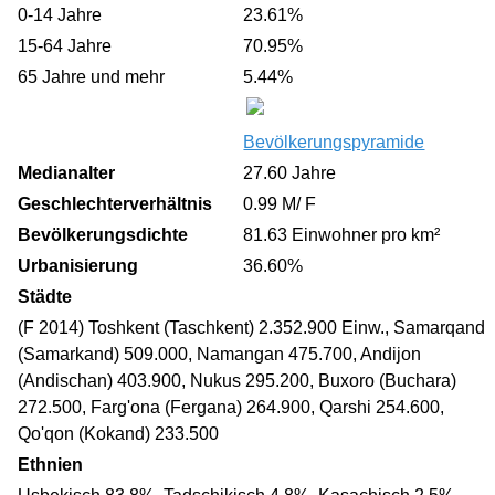
0-14 Jahre
23.61%
15-64 Jahre
70.95%
65 Jahre und mehr
5.44%
Bevölkerungspyramide
Medianalter
27.60 Jahre
Geschlechterverhältnis
0.99 M/ F
Bevölkerungsdichte
81.63 Einwohner pro km²
Urbanisierung
36.60%
Städte
(F 2014) Toshkent (Taschkent) 2.352.900 Einw., Samarqand
(Samarkand) 509.000, Namangan 475.700, Andijon
(Andischan) 403.900, Nukus 295.200, Buxoro (Buchara)
272.500, Farg'ona (Fergana) 264.900, Qarshi 254.600,
Qo'qon (Kokand) 233.500
Ethnien