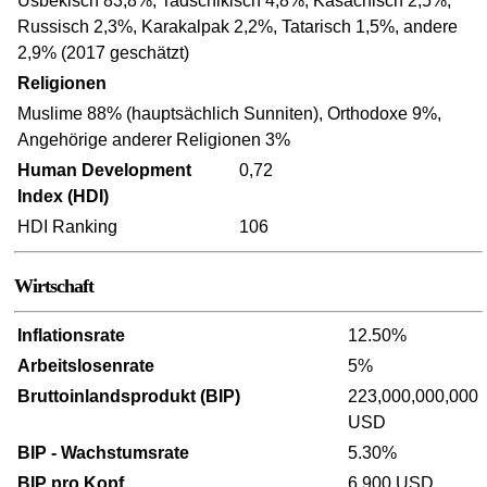
Usbekisch 83,8%, Tadschikisch 4,8%, Kasachisch 2,5%,
Russisch 2,3%, Karakalpak 2,2%, Tatarisch 1,5%, andere
2,9% (2017 geschätzt)
Religionen
Muslime 88% (hauptsächlich Sunniten), Orthodoxe 9%,
Angehörige anderer Religionen 3%
Human Development
0,72
Index (HDI)
HDI Ranking
106
Wirtschaft
Inflationsrate
12.50%
Arbeitslosenrate
5%
Bruttoinlandsprodukt (BIP)
223,000,000,000
USD
BIP - Wachstumsrate
5.30%
BIP pro Kopf
6,900 USD