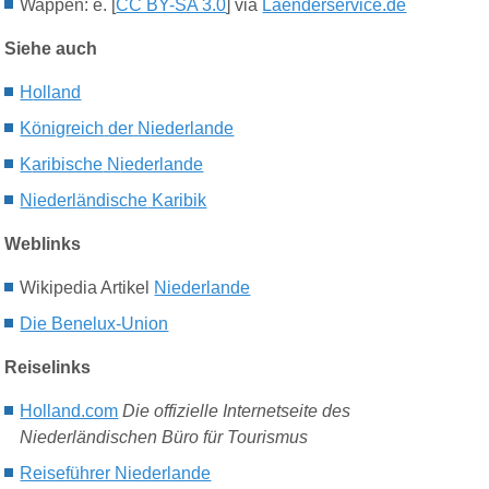
Wappen: e. [
CC BY-SA 3.0
] via
Laenderservice.de
Siehe auch
H
olland
König
reich
der
N
iederlande
K
aribische
N
iederlande
N
iederl
ä
ndische
K
aribik
Weblinks
Wikipedia Artikel
Niederlande
Die Benelux-Union
Reiselinks
Holland.com
D
ie offizielle Internetseite des
Niederländischen Büro für Tourismus
Reiseführer Niederlande