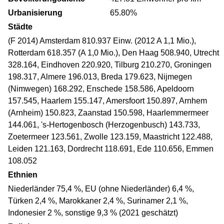
Urbanisierung
65.80%
Städte
(F 2014) Amsterdam 810.937 Einw. (2012 A 1,1 Mio.),
Rotterdam 618.357 (A 1,0 Mio.), Den Haag 508.940, Utrecht
328.164, Eindhoven 220.920, Tilburg 210.270, Groningen
198.317, Almere 196.013, Breda 179.623, Nijmegen
(Nimwegen) 168.292, Enschede 158.586, Apeldoorn
157.545, Haarlem 155.147, Amersfoort 150.897, Arnhem
(Arnheim) 150.823, Zaanstad 150.598, Haarlemmermeer
144.061, 's-Hertogenbosch (Herzogenbusch) 143.733,
Zoetermeer 123.561, Zwolle 123.159, Maastricht 122.488,
Leiden 121.163, Dordrecht 118.691, Ede 110.656, Emmen
108.052
Ethnien
Niederländer 75,4 %, EU (ohne Niederländer) 6,4 %,
Türken 2,4 %, Marokkaner 2,4 %, Surinamer 2,1 %,
Indonesier 2 %, sonstige 9,3 % (2021 geschätzt)