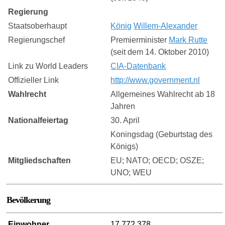
Regierung
Staatsoberhaupt
König
Willem-Alexander
Regierungschef
Premierminister
Mark Rutte
(seit dem 14. Oktober 2010)
Link zu World Leaders
CIA-Datenbank
Offizieller Link
http://www.government.nl
Wahlrecht
Allgemeines Wahlrecht ab 18
Jahren
Nationalfeiertag
30. April
Koningsdag (Geburtstag des
Königs)
Mitgliedschaften
EU; NATO; OECD; OSZE;
UNO; WEU
Bevölkerung
Einwohner
17,772,378