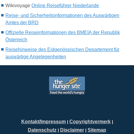
Wikivoyage
Online Reiseführer Niederlande
Reise- und Sicherheitsinformationen des Auswärtigen
Amtes der BRD
Offizielle Reiseinformationen des BMEIA der Republik
Österreich
Reisehinweise des Eidgenössischen Departement für
auswärtige Angelegenheiten
Kontakt/Impressum
Copyrightvermerk
|
|
Datenschutz
Disclaimer
Sitemap
|
|