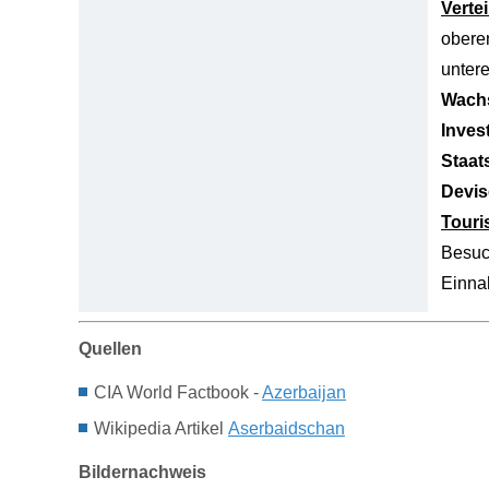
Verte
obere
unter
Wachs
Inves
Staat
Devis
Tour
Besuc
Einn
Quellen
CIA World Factbook -
Azerbaijan
Wikipedia Artikel
Aserbaidschan
Bildernachweis