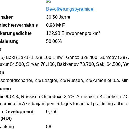
Bevölkerungspyramide
nalter
30.50 Jahre
lechterverhältnis
0.98 M/ F
kerungsdichte
122.98 Einwohner pro km²
isierung
50.00%
e
15) Baki (Baku) 1.229.100 Einw., Gäncä 328.400, Sumqayit 297.
uxur 84.500, Sirvan 78.100, Bakixanov 73.700, Säki 64.500, Ye
en
serbaidschaner, 2% Lesgier, 2% Russen, 2% Armenier u.a. Min
ionen
e 93.4%, Russisch-Orthodoxe 2.5%, Armenisch-Katholisch 2.3%, 
ll nominal in Azerbaijan; percentages for actual practicing adhe
n Development
0,756
 (HDI)
anking
88