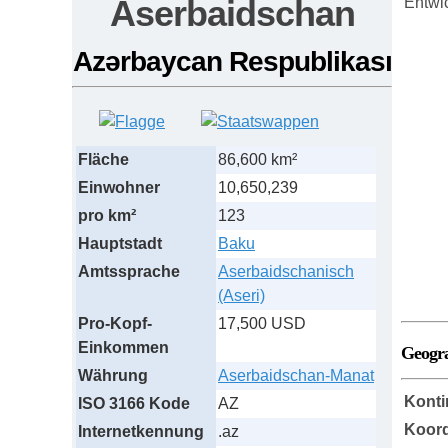
Aserbaidschan
Entwi
Azərbaycan Respublikası
Fläche
86,600 km²
Einwohner
10,650,239
pro km²
123
Hauptstadt
Baku
Amtssprache
Aserbaidschanisch
(Aseri)
Pro-Kopf-
17,500 USD
Einkommen
Geogr
Währung
Aserbaidschan-Manat
Konti
ISO 3166 Kode
AZ
Koord
Internetkennung
.az