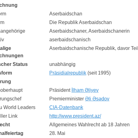
ichnung
orm
Aserbaidschan
rm
Die Republik Aserbaidschan
sangehörige
Aserbaidschaner, Aserbaidschanerin
iv
aserbaidschanisch
alige
Aserbaidschanische Republik, davor Te
ichnungen
ischer Status
unabhängig
sform
Präsidialrepublik
(seit 1995)
erung
soberhaupt
Präsident
İlham Əliyev
rungschef
Premierminister
Əli Əsədov
zu World Leaders
CIA-Datenbank
eller Link
http://www.president.az/
echt
Allgemeines Wahlrecht ab 18 Jahren
nalfeiertag
28. Mai