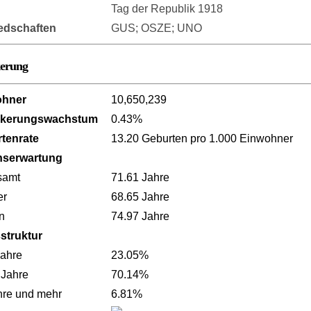
Tag der Republik 1918
iedschaften
GUS; OSZE; UNO
kerung
ohner
10,650,239
lkerungswachstum
0.43%
tenrate
13.20 Geburten pro 1.000 Einwohner
nserwartung
samt
71.61 Jahre
er
68.65 Jahre
n
74.97 Jahre
sstruktur
Jahre
23.05%
 Jahre
70.14%
hre und mehr
6.81%