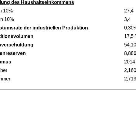
ilung des Haushaltseinkommens
n 10%
27,4
en 10%
3,4
tumsrate der industriellen Produktion
0.30
titionsvolumen
17,5
sverschuldung
54.1
enreserven
8,88
ismus
2014
her
2,16
ahmen
2,71