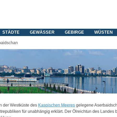
STÄDTE
GEWÄSSER
GEBIRGE
WÜSTEN
baidschan
n der Westküste des
Kaspischen Meeres
gelegene Aserbaidscha
republiken für unabhängig erklärt. Der Ölreichtun des Landes biet