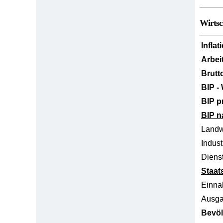
Wirtsc
Inflat
Arbei
Brutt
BIP -
BIP p
BIP n
Landw
Indust
Dienst
Staat
Einn
Ausg
Bevöl