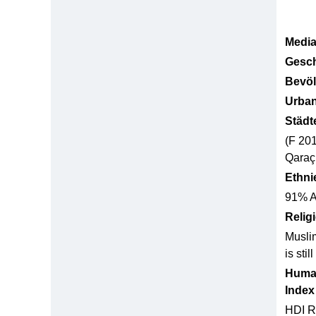
Media
Gesch
Bevöl
Urban
Städt
(F 20
Qaraç
Ethni
91% A
Relig
Muslim
is sti
Huma
Index
HDI R