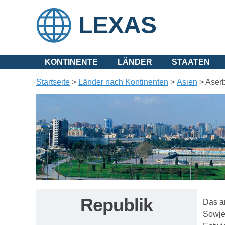
LEXAS
KONTINENTE
LÄNDER
STAATEN
Startseite
>
Länder nach Kontinenten
>
Asien
>
Aser
Republik
Das a
Sowjet