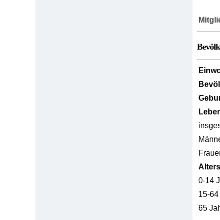
Mitgl
Bevöl
Einw
Bevö
Gebur
Lebe
insge
Männ
Fraue
Alter
0-14 
15-64
65 Ja