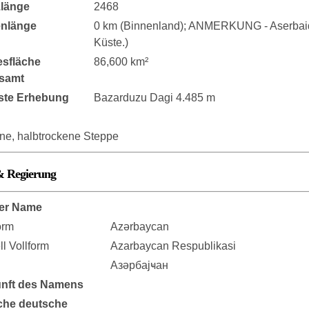
länge
2468
enlänge
0 km (Binnenland); ANMERKUNG - Aserbai
Küste.)
sfläche
86,600 km²
samt
ste Erhebung
Bazarduzu Dagi 4.485 m
ene, halbtrockene Steppe
& Regierung
er Name
orm
Azərbaycan
ell Vollform
Azarbaycan Respublikasi
Азәрбајҹан
nft des Namens
che deutsche