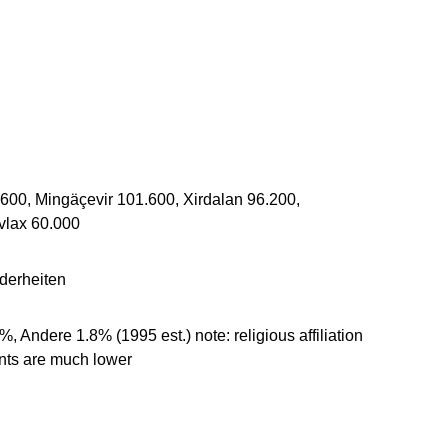
600, Mingäçevir 101.600, Xirdalan 96.200,
vlax 60.000
derheiten
Andere 1.8% (1995 est.) note: religious affiliation
rents are much lower