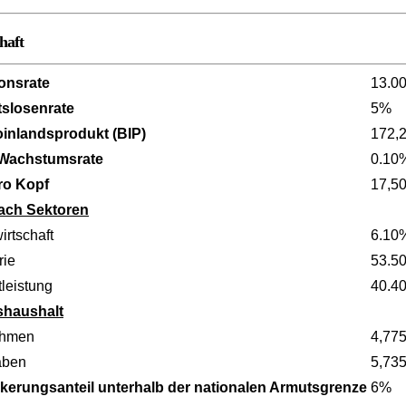
haft
ionsrate
13.0
tslosenrate
5%
oinlandsprodukt (BIP)
172,
 Wachstumsrate
0.10
ro Kopf
17,5
ach Sektoren
irtschaft
6.10
rie
53.5
leistung
40.4
shaushalt
ahmen
4,775
aben
5,735
kerungsanteil unterhalb der nationalen Armutsgrenze
6%