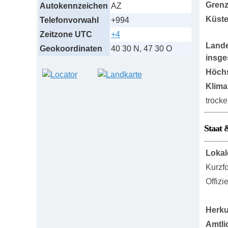
Grenz
Autokennzeichen
AZ
Küst
Telefonvorwahl
+994
Zeitzone UTC
+4
Lande
Geokoordinaten
40 30 N, 47 30 O
insge
Höch
Klima
trock
Staat 
Lokal
Kurzf
Offizi
Herku
Amtli