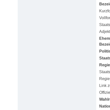
Beze
Kurzf
Vollfo
Staat
Adjekt
Ehem
Beze
Polit
Staat
Regi
Staat
Regie
Link 
Offizi
Wahlr
Natio