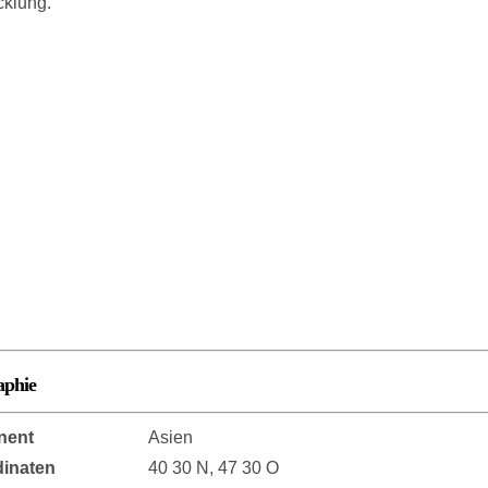
cklung.
aphie
nent
Asien
inaten
40 30 N, 47 30 O