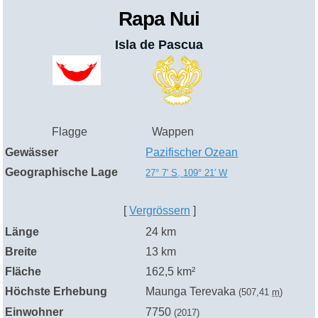
Rapa Nui
Isla de Pascua
Flagge
Wappen
Gewässer
Pazifischer Ozean
Geographische Lage
27° 7′
S
,
109° 21′
W
[
Vergrössern
]
Länge
24 km
Breite
13 km
Fläche
162,5 km²
Höchste Erhebung
Maunga Terevaka
(
507,41
m)
Einwohner
7750
(2017)