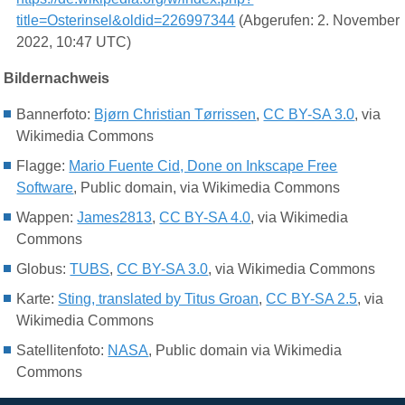
title=Osterinsel&oldid=226997344
(Abgerufen: 2. November
2022, 10:47 UTC)
Bildernachweis
Bannerfoto:
Bjørn Christian Tørrissen
,
CC BY-SA 3.0
, via
Wikimedia Commons
Flagge:
Mario Fuente Cid, Done on Inkscape Free
Software
, Public domain, via Wikimedia Commons
Wappen:
James2813
,
CC BY-SA 4.0
, via Wikimedia
Commons
Globus:
TUBS
,
CC BY-SA 3.0
, via Wikimedia Commons
Karte:
Sting, translated by Titus Groan
,
CC BY-SA 2.5
, via
Wikimedia Commons
Satellitenfoto:
NASA
, Public domain via Wikimedia
Commons