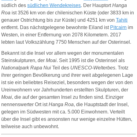
südlich des
südlichen Wendekreises
. Der Hauptort
Hanga
Roa
ist 3526 km von der chilenischen Küste (oder 3833 km in
genauer Ostrichtung bis zur Küste) und 4251 km von
Tahiti
entfernt. Das nächstgelegene bewohnte Eiland ist
Pitcairn
im
Westen, in einer Entfernung von 2078 Kilometern. 2017
lebten laut Volkszählung 7750 Menschen auf der Osterinsel.
Bekannt ist die Insel vor allem wegen der monumentalen
Steinskulpturen, der
Moai
. Seit 1995 ist die Osterinsel als
Nationalpark Rapa Nui
Teil des
UNESCO-Welterbes
. Trotz
ihrer geringen Bevölkerung und ihrer weit abgelegenen Lage
ist sie ein beliebtes Reiseziel, besonders wegen der von den
Ureinwohnern vor Jahrhunderten erstellten Skulpturen, der
Moai
, die auf der gesamten Insel zu finden sind. Einziger
nennenswerter Ort ist
Hanga Roa
, die Hauptstadt der Insel,
gelegen im Südwesten mit ca. 5.000 Einwohnern. Verteilt
über die Insel gibt es ansonsten nur wenige einzelne Hütten,
teilweise auch unbewohnt.