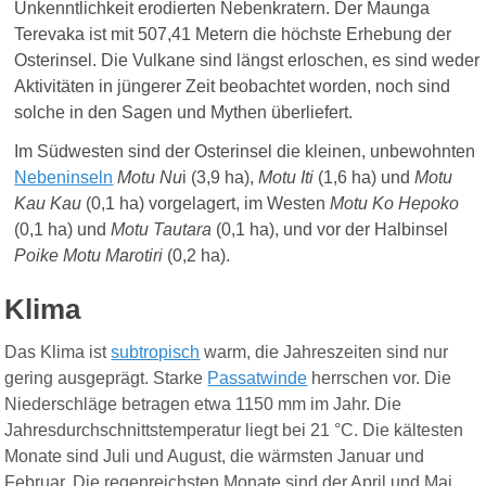
Unkenntlichkeit erodierten Nebenkratern. Der Maunga
Terevaka ist mit 507,41 Metern
die höchste Erhebung der
Osterinsel. Die Vulkane sind längst erloschen, es sind weder
Aktivitäten in jüngerer Zeit beobachtet worden, noch sind
solche in den Sagen und Mythen überliefert.
Im Südwesten sind der Osterinsel die kleinen, unbewohnten
Nebeninseln
Motu Nu
i (3,9 ha),
Motu Iti
(1,6 ha) und
Motu
Kau Kau
(0,1 ha) vorgelagert, im Westen
Motu Ko Hepoko
(0,1 ha) und
Motu Tautara
(0,1 ha), und vor der Halbinsel
Poike Motu Marotiri
(0,2 ha).
Klima
Das Klima ist
subtropisch
warm, die Jahreszeiten sind nur
gering ausgeprägt. Starke
Passatwinde
herrschen vor. Die
Niederschläge betragen etwa 1150 mm im Jahr. Die
Jahresdurchschnittstemperatur liegt bei 21 °C. Die kältesten
Monate sind Juli und August, die wärmsten Januar und
Februar. Die regenreichsten Monate sind der April und Mai,