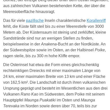
aus zahlreichen Vulkanen bestehenden Kette, der über die
Meeresoberfläche hinausragt.
Das für viele
pazifische
Inseln charakteristische
Korallenriff
fehlt, die Küste fällt steil bis zu einer Meerestiefe von 3000
Metern ab. Der Küstensaum ist steinig und zerklüftet, kleine
Sandstrände sind nur an wenigen Stellen zu finden,
beispielsweise in der
Anakena
-Bucht an der Nordküste. An
der Südwestspitze sowie im Osten, an der Halbinsel
Poike
,
ragen steile, bis zu 300 m hohe Kliffe empor.
Die Osterinsel hat etwa die Form eines gleichschenklig
rechtwinkligen Dreiecks mit einer maximalen Länge von
24 km, einer maximalen Breite von 13 km und einer Fläche
von 162,5 km². Die Landschaft ist durch ihren vulkanischen
Ursprung geprägt und besteht im Wesentlichen aus den drei
Vulkanen
Rano Kao
im Südwesten, dem Poike mit seinem
Hauptgipfel
Maunga Puakatiki
im Osten und
Maunga
Terevaka
im Norden sowie deren über 70, teils bis zur