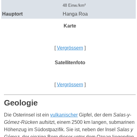
48 Einw./km²
Hauptort
Hanga Roa
Karte
[
Vergrössern
]
Satellitenfoto
[
Vergrössern
]
Geologie
Die Osterinsel ist ein
vulkanischer
Gipfel, der dem
Salas-y-
Gómez-Rücken
aufsitzt, einem 2500 km langen, submarinen
Höhenzug im Südostpazifik. Sie ist, neben der Insel
Salas y
Gómez
, der einzige Berg dieser unter dem Ozean liegenden,