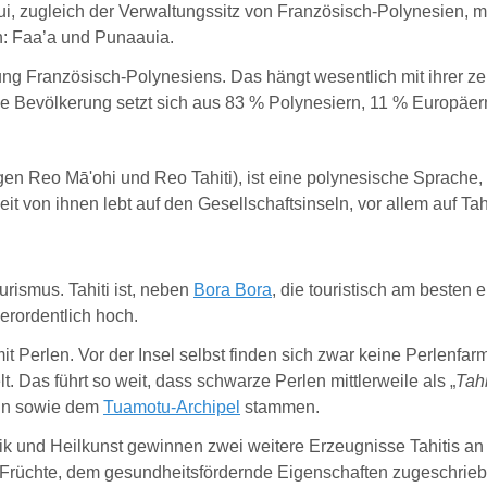
ui, zugleich der Verwaltungssitz von Französisch-Polynesien, m
: Faa’a und Punaauia.
g Französisch-Polynesiens. Das hängt wesentlich mit ihrer zen
Die Bevölkerung setzt sich aus 83 % Polynesiern, 11 % Europä
gen Reo Mā'ohi und Reo Tahiti), ist eine polynesische Sprache
 von ihnen lebt auf den Gesellschaftsinseln, vor allem auf Tahi
ourismus. Tahiti ist, neben
Bora Bora
, die touristisch am besten 
ßerordentlich hoch.
it Perlen. Vor der Insel selbst finden sich zwar keine Perlenfarm
 Das führt so weit, dass schwarze Perlen mittlerweile als „
Tahi
eln sowie dem
Tuamotu-Archipel
stammen.
k und Heilkunst gewinnen zwei weitere Erzeugnisse Tahitis an B
ni-Früchte, dem gesundheitsfördernde Eigenschaften zugeschrie