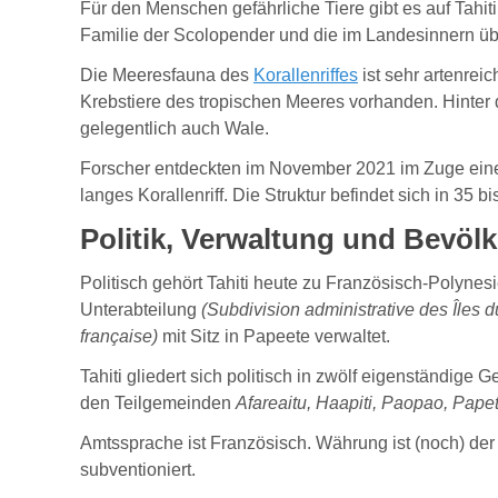
Für den Menschen gefährliche Tiere gibt es auf Tahi
Familie der Scolopender und die im Landesinnern ü
Die Meeresfauna des
Korallenriffes
ist sehr artenrei
Krebstiere des tropischen Meeres vorhanden. Hinter
gelegentlich auch Wale.
Forscher entdeckten im November 2021 im Zuge eines
langes Korallenriff. Die Struktur befindet sich in 35 
Politik, Verwaltung und Bevöl
Politisch gehört Tahiti heute zu Französisch-Polynesi
Unterabteilung
(Subdivision administrative des Îles d
française)
mit Sitz in Papeete verwaltet.
Tahiti gliedert sich politisch in zwölf eigenständige
den Teilgemeinden
Afareaitu, Haapiti, Paopao, Pape
Amtssprache ist Französisch. Währung ist (noch) de
subventioniert.