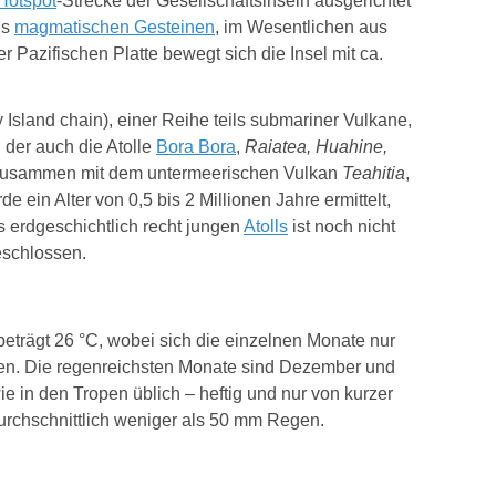
Hotspot
-Strecke der Gesellschaftsinseln ausgerichtet
us
magmatischen Gesteinen
, im Wesentlichen aus
 Pazifischen Platte bewegt sich die Insel mit ca.
y Island chain), einer Reihe teils submariner Vulkane,
 der auch die Atolle
Bora Bora
,
Raiatea, Huahine,
zusammen mit dem untermeerischen Vulkan
Teahitia
,
de ein Alter von 0,5 bis 2 Millionen Jahre ermittelt,
s erdgeschichtlich recht jungen
Atolls
ist noch nicht
eschlossen.
beträgt 26 °C, wobei sich die einzelnen Monate nur
gen. Die regenreichsten Monate sind Dezember und
 in den Tropen üblich – heftig und nur von kurzer
urchschnittlich weniger als 50 mm Regen.