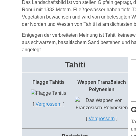
Das Landschaftsbild ist von steilen Gipfeln geprägt, 
Ronui mit 1332 Metern. Fließgewässer haben tiefe Tä
Vegetation bewachsen und wird von unbefestigten We
der Norden und Westen von Tahiti ist am dichtesten b
Entgegen der verbreiteten Meinung ist Tahiti keine
aus schwarzem, basaltischem Sand bestehen und haupt
angelegt.
Tahiti
Flagge Tahitis
Wappen Französisch
Polynesien
[
Vergrössern
]
G
[
Vergrössern
]
Ta
un