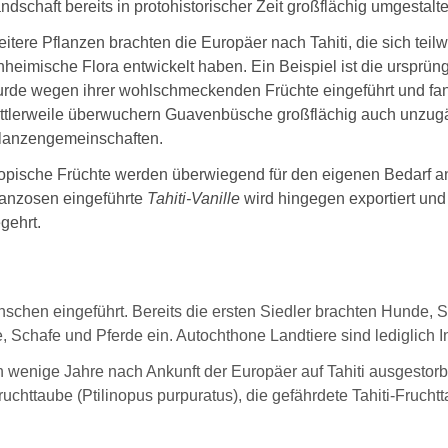
ndschaft bereits in protohistorischer Zeit großflächig umgestalte
itere Pflanzen brachten die Europäer nach Tahiti, die sich tei
nheimische Flora entwickelt haben. Ein Beispiel ist die urspr
rde wegen ihrer wohlschmeckenden Früchte eingeführt und fan
ttlerweile überwuchern Guavenbüsche großflächig auch unzugä
lanzengemeinschaften.
opische Früchte werden überwiegend für den eigenen Bedarf an
anzosen eingeführte
Tahiti-Vanille
wird hingegen exportiert und
gehrt.
chen eingeführt. Bereits die ersten Siedler brachten Hunde, S
e, Schafe und Pferde ein. Autochthone Landtiere sind lediglich
wenige Jahre nach Ankunft der Europäer auf Tahiti ausgestor
uchttaube (Ptilinopus purpuratus), die gefährdete Tahiti-Fruchtt