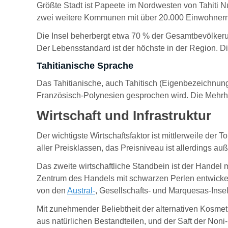
Größte Stadt ist Papeete im Nordwesten von Tahiti N
zwei weitere Kommunen mit über 20.000 Einwohnern
Die Insel beherbergt etwa 70 % der Gesamtbevölkerun
Der Lebensstandard ist der höchste in der Region. 
Tahitianische Sprache
Das Tahitianische, auch Tahitisch (Eigenbezeichnun
Französisch-Polynesien gesprochen wird. Die Mehrheit
Wirtschaft und Infrastruktur
Der wichtigste Wirtschaftsfaktor ist mittlerweile der T
aller Preisklassen, das Preisniveau ist allerdings au
Das zweite wirtschaftliche Standbein ist der Handel m
Zentrum des Handels mit schwarzen Perlen entwickelt.
von den
Austral-
, Gesellschafts- und Marquesas-Ins
Mit zunehmender Beliebtheit der alternativen Kosmeti
aus natürlichen Bestandteilen, und der Saft der No