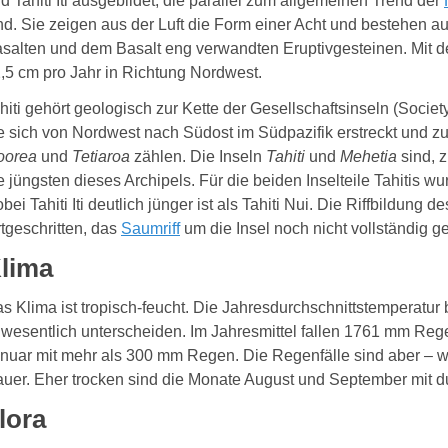
d Tahiti Iti ausgebildet, die parallel zum allgemeinen Trend der
nd. Sie zeigen aus der Luft die Form einer Acht und bestehen a
salten und dem Basalt eng verwandten Eruptivgesteinen. Mit der
,5 cm pro Jahr in Richtung Nordwest.
hiti gehört geologisch zur Kette der Gesellschaftsinseln (Societ
e sich von Nordwest nach Südost im Südpazifik erstreckt und zu
oorea
und
Tetiaroa
zählen. Die Inseln
Tahiti
und
Mehetia
sind, 
e jüngsten dieses Archipels.
Für die beiden Inselteile Tahitis wur
bei Tahiti Iti deutlich jünger ist als Tahiti Nui.
Die Riffbildung de
rtgeschritten, das
Saumriff
um die Insel noch nicht vollständig g
lima
s Klima ist tropisch-feucht. Die Jahresdurchschnittstemperatur 
wesentlich unterscheiden. Im Jahresmittel fallen 1761 mm Re
nuar mit mehr als 300 mm Regen. Die Regenfälle sind aber – wie
uer. Eher trocken sind die Monate August und September mit d
lora