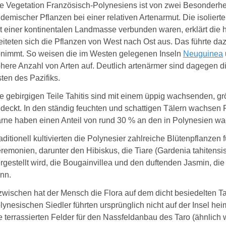
e Vegetation Französisch-Polynesiens ist von zwei Besonderhe
demischer Pflanzen bei einer relativen Artenarmut. Die isoliert
t einer kontinentalen Landmasse verbunden waren, erklärt die 
eiteten sich die Pflanzen von West nach Ost aus. Das führte daz
nimmt. So weisen die im Westen gelegenen Inseln
Neuguinea
here Anzahl von Arten auf. Deutlich artenärmer sind dagegen d
ten des Pazifiks.
e gebirgigen Teile Tahitis sind mit einem üppig wachsenden, 
deckt. In den ständig feuchten und schattigen Tälern wachsen 
rne haben einen Anteil von rund 30 % an den in Polynesien w
aditionell kultivierten die Polynesier zahlreiche Blütenpflanzen 
remonien, darunter den Hibiskus, die Tiare (Gardenia tahitensis
rgestellt wird, die Bougainvillea und den duftenden Jasmin, d
nn.
zwischen hat der Mensch die Flora auf dem dicht besiedelten Tah
lynesischen Siedler führten ursprünglich nicht auf der Insel he
e terrassierten Felder für den Nassfeldanbau des Taro (ähnlich 