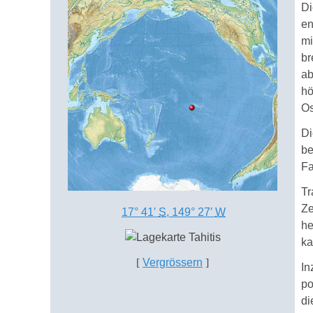
Di
en
mi
br
ab
hö
Os
Di
be
Fa
Tr
Ze
17° 41′
S
,
149° 27′
W
he
ka
[
Vergrössern
]
In
po
di