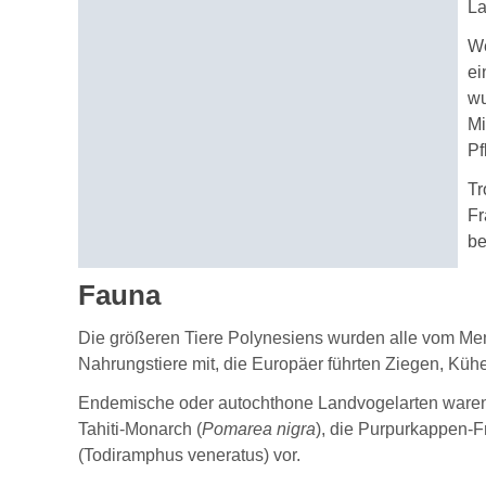
La
We
ei
wu
Mi
Pf
Tr
Fr
be
Fauna
Die größeren Tiere Polynesiens wurden alle vom Mens
Nahrungstiere mit, die Europäer führten Ziegen, Küh
Endemische oder autochthone Landvogelarten waren 
Tahiti-Monarch (
Pomarea nigra
), die Purpurkappen-Fr
(Todiramphus veneratus) vor.