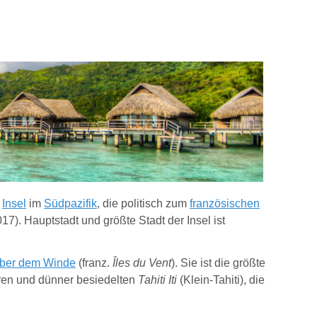
e
Insel
im
Südpazifik
, die politisch zum
französischen
017).
Hauptstadt und größte Stadt der Insel ist
über dem Winde
(franz.
Îles du Vent
). Sie ist die größte
ren und dünner besiedelten
Tahiti Iti
(Klein-Tahiti), die