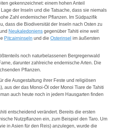
iten gekennzeichnet: einem hohen Anteil
e Lage der Inseln und die Tatsache, dass sie niemals
hohe Zahl endemischer Pflanzen. Im Südpazifik
u, dass die Biodiversität der Inseln nach Osten zu
und
Neukaledoniens
gegenüber Tahiti eine weit
ie
Pitcairninseln
und die
Osterinsel
im äußersten
größtenteils noch naturbelassenen Bergregenwald
Farne, darunter zahlreiche endemische Arten. Die
achsenden Pflanzen.
für die Ausgestaltung ihrer Feste und religiösen
), aus der das Monoi-Öl oder Monoi Tiare de Tahiti
ie man auch heute noch in jedem Hausgarten finden
iti entscheidend verändert. Bereits die ersten
imische Nutzpflanzen ein, zum Beispiel den Taro
. Um
wie in Asien für den Reis) anzulegen, wurde die