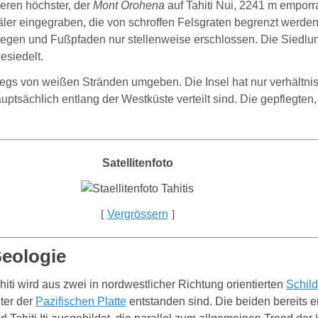
deren höchster, der
Mont Orohena
auf Tahiti Nui, 2241 m emporrag
ler eingegraben, die von schroffen Felsgraten begrenzt werden.
gen und Fußpfaden nur stellenweise erschlossen. Die Siedlun
esiedelt.
swegs von weißen Stränden umgeben. Die Insel hat nur verhältn
sächlich entlang der Westküste verteilt sind. Die gepflegten, 
Satellitenfoto
[
Vergrössern
]
eologie
hiti wird aus zwei in nordwestlicher Richtung orientierten
Schil
ter der
Pazifischen Platte
entstanden sind. Die beiden bereits e