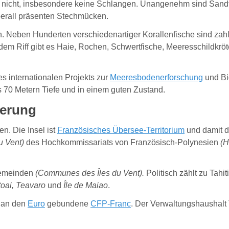
ti nicht, insbesondere keine Schlangen. Unangenehm sind Sandfl
berall präsenten Stechmücken.
ch. Neben Hunderten verschiedenartiger Korallenfische sind zah
 dem Riff gibt es Haie, Rochen, Schwertfische, Meeresschildkr
 internationalen Projekts zur
Meeresbodenerforschung
und Bio
bis 70 Metern Tiefe und in einem guten Zustand.
kerung
en. Die Insel ist
Französisches Übersee-Territorium
und damit 
u Vent)
des Hochkommissariats von Französisch-Polynesien
(H
 Gemeinden
(Communes des Îles du Vent).
Politisch zählt zu Ta
toai, Teavaro
und
Île de Maiao
.
r an den
Euro
gebundene
CFP-Franc
. Der Verwaltungshaushalt 