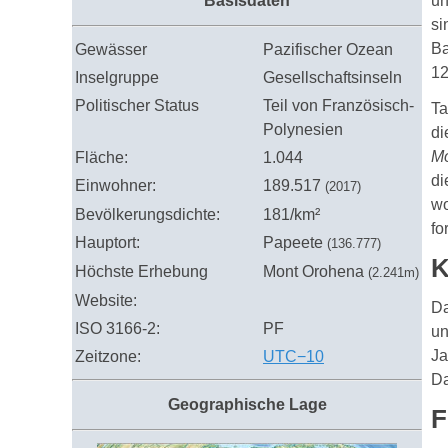
Basisdaten
un
si
Ba
Gewässer
Pazifischer Ozean
12
Inselgruppe
Gesellschaftsinseln
Politischer Status
Teil von Französisch-
Ta
Polynesien
di
M
Fläche:
1.044
di
Einwohner:
189.517
(2017)
wo
Bevölkerungsdichte:
181/km²
fo
Hauptort:
Papeete
(136.777)
K
Höchste Erhebung
Mont Orohena
(2.241m)
Website:
Da
ISO 3166-2:
PF
un
Ja
Zeitzone:
UTC−10
Da
Geographische Lage
F