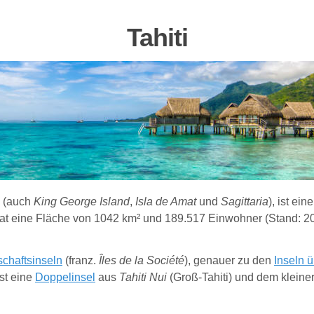
Tahiti
(auch
King George Island
,
Isla de Amat
und
Sagittaria
), ist ein
hat eine Fläche von 1042 km² und 189.517 Einwohner (Stand: 2
schaftsinseln
(franz.
Îles de la Société
), genauer zu den
Inseln 
ist eine
Doppelinsel
aus
Tahiti Nui
(Groß-Tahiti) und dem kleine