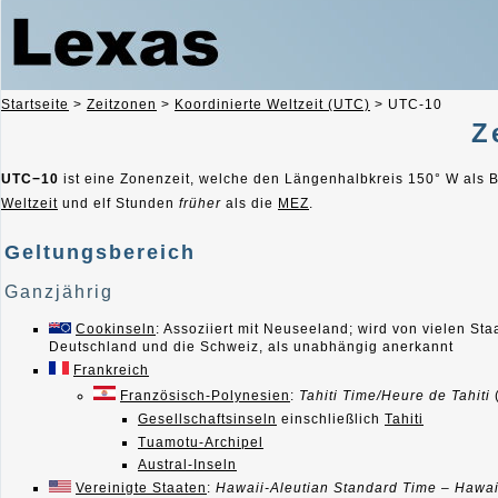
Startseite
>
Zeitzonen
>
Koordinierte Weltzeit (UTC)
>
UTC-10
Z
UTC−10
ist eine Zonenzeit, welche den Längenhalbkreis 150° W als B
Weltzeit
und elf Stunden
früher
als die
MEZ
.
Geltungsbereich
Ganzjährig
Cookinseln
: Assoziiert mit Neuseeland; wird von vielen Sta
Deutschland und die Schweiz, als unabhängig anerkannt
Frankreich
Französisch-Polynesien
:
Tahiti Time/Heure de Tahiti
Gesellschaftsinseln
einschließlich
Tahiti
Tuamotu-Archipel
Austral-Inseln
Vereinigte Staaten
:
Hawaii-Aleutian Standard Time – Hawai