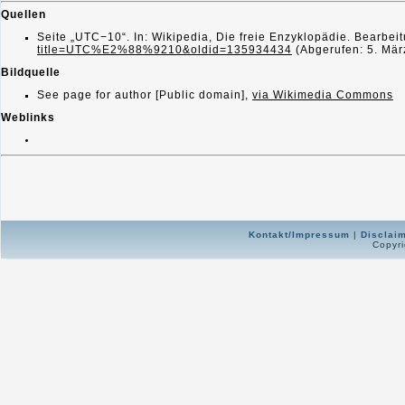
Quellen
Seite „UTC−10“. In: Wikipedia, Die freie Enzyklopädie. Bearb
title=UTC%E2%88%9210&oldid=135934434
(Abgerufen: 5. Mär
Bildquelle
See page for author [Public domain],
via Wikimedia Commons
Weblinks
Kontakt/Impressum
|
Disclai
Copyri