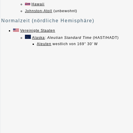
Hawaii
Johnston-Atoll
(unbewohnt)
Normalzeit (nördliche Hemisphäre)
Vereinigte Staaten
Alaska
:
Aleutian Standard Time
(HAST/HADT)
Aleuten
westlich von 169° 30′ W