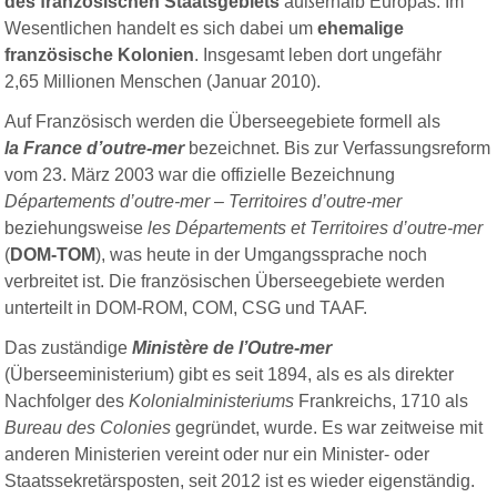
des französischen Staatsgebiets
außerhalb Europas. Im
Wesentlichen handelt es sich dabei um
ehemalige
französische Kolonien
. Insgesamt leben dort ungefähr
2,65 Millionen Menschen (Januar 2010).
Auf Französisch werden die Überseegebiete formell als
la France d’outre-mer
bezeichnet. Bis zur Verfassungsreform
vom 23. März 2003 war die offizielle Bezeichnung
Départements d’outre-mer – Territoires d’outre-mer
beziehungsweise
les Départements et Territoires d’outre-mer
(
DOM-TOM
), was heute in der Umgangssprache noch
verbreitet ist. Die französischen Überseegebiete werden
unterteilt in DOM-ROM, COM, CSG und TAAF.
Das zuständige
Ministère de l’Outre-mer
(Überseeministerium) gibt es seit 1894, als es als direkter
Nachfolger des
Kolonialministeriums
Frankreichs, 1710 als
Bureau des Colonies
gegründet, wurde. Es war zeitweise mit
anderen Ministerien vereint oder nur ein Minister- oder
Staatssekretärsposten, seit 2012 ist es wieder eigenständig.