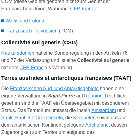
COM (diese Gebiete gehören nicht zum Gebiet der
Europäischen Union, Währung:
CFP-Franc
):
Wallis und Futuna
Französisch-Polynesien
(POM)
Collectivité sui generis (CSG)
Neukaledonien
hat eine Sonderregelung in den Artikeln 76
und 77 der Verfassung und ist eine
Collectivité sui generis
mit dem
CFP-Franc
als Währung.
Terres australes et antarctiques françaises (TAAF)
Die
Französischen Süd- und Antarktisgebiete
haben eine
eigene Verwaltung in
Saint-Pierre
auf
Réunion
. Rechtlich
gesehen sind die TAAF ein Überseegebiet mit besonderem
Status. Das Territorium umfasst die Inseln
Amsterdam
und
Sankt-Paul
, die
Crozetinseln
, die
Kerguelen
sowie das auf
dem antarktischen Kontinent gelegene
Adelieland
, dessen
Zugehörigkeit zum Territorium aufgrund des