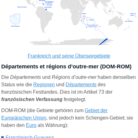
Frankreich und seine Überseegebiete
Départements et régions d’outre-mer (DOM-ROM)
Die
Départements
und
Régions d’outre-m
er
haben denselben
Status wie die
Regionen
und
Départements
des
französischen Festlandes. Dies ist im Artikel 73 der
französischen Verfassung
festgelegt.
DOM-ROM (die Gebiete gehören zum
Gebiet der
Europäischen Union
, sind jedoch kein Schengen-Gebiet; sie
haben den
Euro
als Währung):
Französisch-Guayana