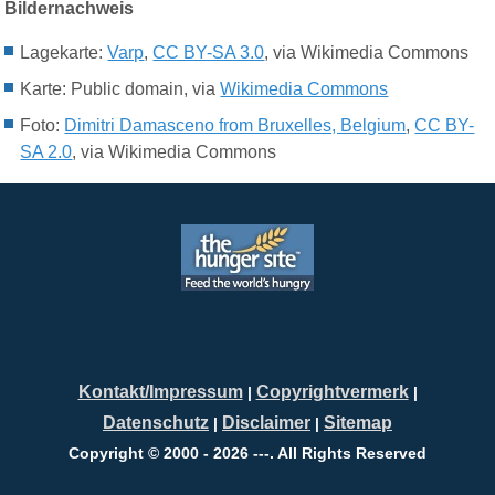
Bildernachweis
Lagekarte:
Varp
,
CC BY-SA 3.0
, via Wikimedia Commons
Karte: Public domain, via
Wikimedia Commons
Foto:
Dimitri Damasceno from Bruxelles, Belgium
,
CC BY-
SA 2.0
, via Wikimedia Commons
Kontakt/Impressum
Copyrightvermerk
|
|
Datenschutz
Disclaimer
Sitemap
|
|
Copyright © 2000 - 2026 ---. All Rights Reserved