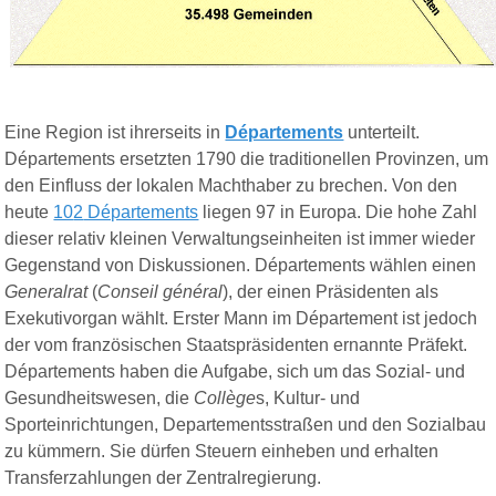
Eine Region ist ihrerseits in
Départements
unterteilt.
Départements
ersetzten 1790 die
traditionellen
Provinzen, um
den
Einfluss der
lokalen
Machthaber
zu
brechen. Von den
heute
10
2
Départements
liegen 9
7
in Europa. Die
hohe
Zahl
dieser
relativ
kleinen
Verwaltungseinheiten
ist
immer
wieder
Gegenstand von
Diskussionen.
Départements
wählen
einen
Generalrat
(
Conseil
général
), der
einen
Präsidenten
als
Exekutivorgan
wählt.
Erster Mann
im
Département
ist
jedoch
der
vom
französischen
Staatspräsidenten
ernannte
Präfekt.
Départements
haben die
Aufgabe,
sich um das
Sozial- und
Gesundheitswesen, die
Collège
s, Kultur- und
Sporteinrichtungen, Departementsstraßen und den Sozialbau
zu kümmern. Sie dürfen Steuern einheben und erhalten
Transferzahlungen der Zentralregierung.