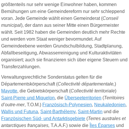
größtenteils nur sehr wenige Einwohner haben, kommen
Bemühungen um eine Gemeindereform nur sehr schleppend
voran. Jede Gemeinde wählt einen Gemeinderat (
Conseil
municipal
), der dann aus seiner Mitte einen Bürgermeister
wählt. Seit 1982 haben die Gemeinden deutlich mehr Rechte
und werden vom Staat weniger bevormundet. Auf
Gemeindeebene werden Grundschulbildung, Stadtplanung,
Abfallbeseitigung, Abwasserreinigung und Kulturaktivitäten
organisiert; auch sie finanzieren sich über eigene Steuern und
Transferzahlungen.
Verwaltungsrechtliche Sonderstatus gelten für die
Départementskörperschaft (
Collectivité départementale,
)
Mayotte
, die Gebietskörperschaft (
Collectivité territoriale
)
Saint-Pierre und Miquelon
, die
Überseeterritorien
(
Territoires
d’outre-mer
, T.O.M.)
Französisch-Polynesien
,
Neukaledonien
,
Wallis und Futuna
,
Saint-Barthélemy
,
Saint-Martin
und die
Französischen Süd- und Antarktisgebiete
(
Terres australes et
antarctiques françaises,
T.A.A.F.) sowie die
Îles Éparses
und