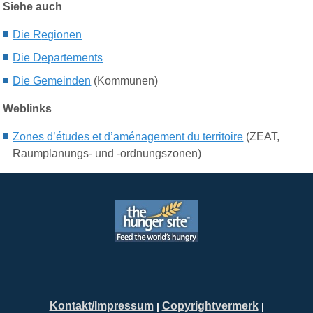
Siehe auch
Die R
egionen
Die D
epartements
Die G
emeinden
(Kommunen)
Weblinks
Zones d’études et d’aménagement du territoire
(ZEAT,
Raumplanungs- und -ordnungszonen)
Kontakt/Impressum
Copyrightvermerk
|
|