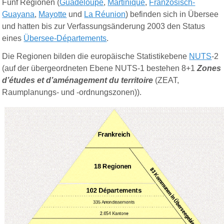
Fünf Regionen (
Guadeloupe
,
Martinique
,
Französisch-
Guayana
,
Mayotte
und
La Réunion
) befinden sich in Übersee
und hatten bis zur Verfassungsänderung 2003 den Status
eines
Übersee-Départements
.
Die Regionen bilden die europäische Statistikebene
NUTS
-2
(auf der übergeordneten Ebene NUTS-1 bestehen 8+1
Zones
d’études et d’aménagement du territoire
(ZEAT,
Raumplanungs- und -ordnungszonen)).