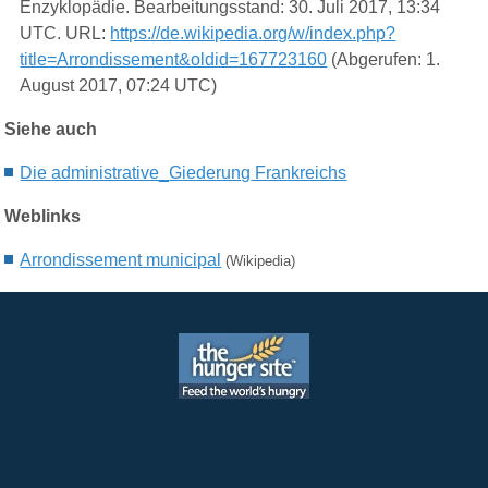
Enzyklopädie. Bearbeitungsstand: 30. Juli 2017, 13:34
UTC. URL:
https://de.wikipedia.org/w/index.php?
title=Arrondissement&oldid=167723160
(Abgerufen: 1.
August 2017, 07:24 UTC)
Siehe auch
Die
administrative_
G
iederung
Frankreichs
Weblinks
Arrondissement municipal
(Wikipedia)