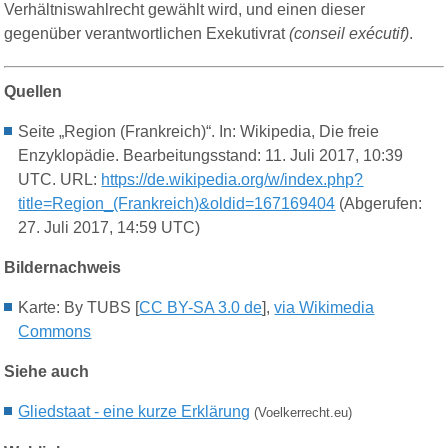
Verhältniswahlrecht gewählt wird, und einen dieser
gegenüber verantwortlichen Exekutivrat
(
conseil exécutif)
.
Quellen
Seite „Region (Frankreich)“. In: Wikipedia, Die freie
Enzyklopädie. Bearbeitungsstand: 11. Juli 2017, 10:39
UTC. URL:
https://de.wikipedia.org/w/index.php?
title=Region_(Frankreich)&oldid=167169404
(Abgerufen:
27. Juli 2017, 14:59 UTC)
Bildernachweis
Karte:
By TUBS [
CC BY-SA 3.0 de
],
via Wikimedia
Commons
Siehe auch
Gliedstaat - eine kurze Erklärung
(Voelkerrecht.eu)