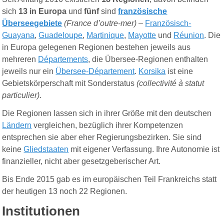
sich
13 in Europa
und
fünf
sind
französische
Überseegebiete
(
France d’outre-mer
)
–
Französisch-
Guayana
,
Guadeloupe
,
Martinique
,
Mayotte
und
Réunion
. Die
in Europa gelegenen Regionen bestehen jeweils aus
mehreren
Départements
, die Übersee-Regionen enthalten
jeweils nur ein
Übersee-Département
.
Korsika
ist eine
Gebietskörperschaft mit Sonderstatus
(
collectivité à statut
particulier
)
.
Die Regionen lassen sich in ihrer Größe mit den deutschen
Ländern
vergleichen, bezüglich ihrer Kompetenzen
entsprechen sie aber eher Regierungsbezirken. Sie sind
keine
Gliedstaaten
mit eigener Verfassung. Ihre Autonomie ist
finanzieller, nicht aber gesetzgeberischer Art.
Bis Ende 2015 gab es im europäischen Teil Frankreichs statt
der heutigen 13 noch 22 Regionen.
Institutionen