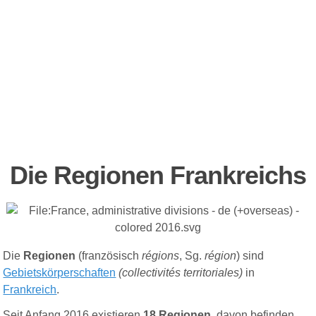
Die Regionen Frankreichs
Die
Regionen
(
französisch
régions
, Sg.
région
) sind
Gebietskörperschaften
(
collectivités territoriales
)
in
Frankreich
.
Seit Anfang 2016 existieren
18 Regionen
, davon befinden