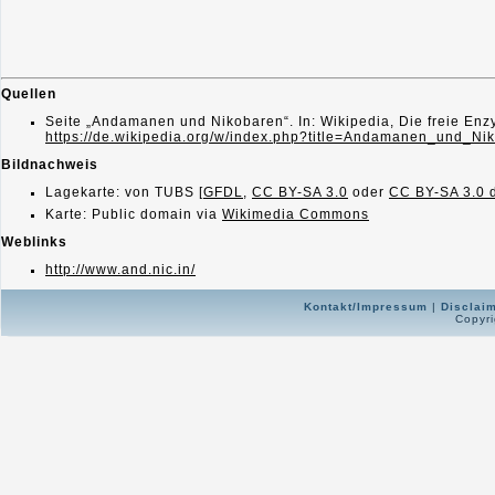
Quellen
Seite „Andamanen und Nikobaren“. In: Wikipedia, Die freie En
https://de.wikipedia.org/w/index.php?title=Andamanen_und_N
Bildnachweis
Lagekarte: von TUBS [
GFDL
,
CC BY-SA 3.0
oder
CC BY-SA 3.0 
Karte: Public domain via
Wikimedia Commons
Weblinks
http://www.and.nic.in/
Kontakt/Impressum
|
Disclai
Copyri