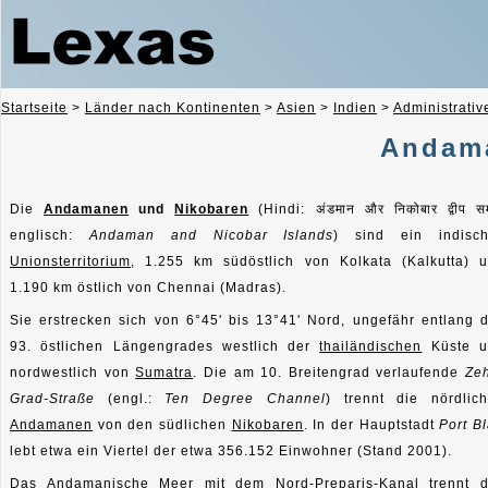
Startseite
>
Länder nach Kontinenten
>
Asien
>
Indien
>
Administrativ
Andam
Die
Andamanen
und
Nikobaren
(Hindi:
अंडमान और निकोबार द्वीप सम
englisch:
Andaman and Nicobar Islands
) sind ein indisc
Unionsterritorium
, 1.255 km südöstlich von Kolkata (Kalkutta) 
1.190 km östlich von Chennai (Madras).
Sie erstrecken sich von 6°45' bis 13°41' Nord, ungefähr entlang 
93. östlichen Längengrades westlich der
thailändischen
Küste u
nordwestlich von
Sumatra
. Die am 10. Breitengrad verlaufende
Ze
Grad-Straße
(engl.:
Ten Degree Channel
) trennt die nördlic
Andamanen
von den südlichen
Nikobaren
. In der Hauptstadt
Port Bl
lebt etwa ein Viertel der etwa 356.152 Einwohner (Stand 2001).
Das Andamanische Meer mit dem Nord-Preparis-Kanal trennt 