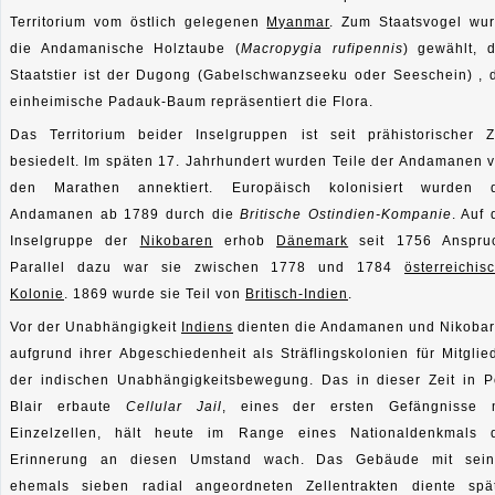
Territorium vom östlich gelegenen
Myanmar
. Zum Staatsvogel wu
die Andamanische Holztaube (
Macropygia rufipennis
) gewählt, 
Staatstier ist der Dugong (Gabelschwanzseeku oder Seeschein) , 
einheimische Padauk-Baum repräsentiert die Flora.
Das Territorium beider Inselgruppen ist seit prähistorischer Z
besiedelt. Im späten 17. Jahrhundert wurden Teile der Andamanen 
den Marathen annektiert. Europäisch kolonisiert wurden 
Andamanen ab 1789 durch die
Britische Ostindien-Kompanie
. Auf 
Inselgruppe der
Nikobaren
erhob
Dänemark
seit 1756 Anspru
Parallel dazu war sie zwischen 1778 und 1784
österreichis
Kolonie
. 1869 wurde sie Teil von
Britisch-Indien
.
Vor der Unabhängigkeit
Indiens
dienten die Andamanen und Nikoba
aufgrund ihrer Abgeschiedenheit als Sträflingskolonien für Mitglie
der indischen Unabhängigkeitsbewegung. Das in dieser Zeit in P
Blair erbaute
Cellular Jail
, eines der ersten Gefängnisse 
Einzelzellen, hält heute im Range eines Nationaldenkmals 
Erinnerung an diesen Umstand wach. Das Gebäude mit sei
ehemals sieben radial angeordneten Zellentrakten diente spä