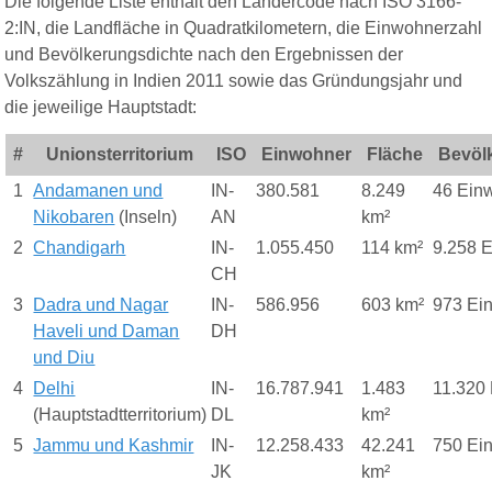
Die folgende Liste enthält den Ländercode nach ISO 3166-
2:IN, die Landfläche in Quadratkilometern, die Einwohnerzahl
und Bevölkerungsdichte nach den Ergebnissen der
Volkszählung in Indien 2011 sowie das Gründungsjahr und
die jeweilige Hauptstadt:
#
Unionsterritorium
ISO
Einwohner
Fläche
Bevöl
1
Andamanen und
IN-
380.581
8.249
46 Einw
Nikobaren
(Inseln)
AN
km²
2
Chandigarh
IN-
1.055.450
114 km²
9.258 E
CH
3
Dadra und Nagar
IN-
586.956
603 km²
973 Ei
Haveli und Daman
DH
und Diu
4
Delhi
IN-
16.787.941
1.483
11.320 
(Hauptstadtterritorium)
DL
km²
5
Jammu und Kashmir
IN-
12.258.433
42.241
750 Ei
JK
km²