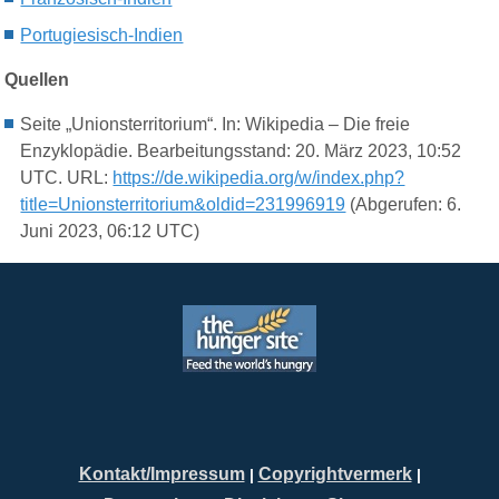
Portugiesisch-Indien
Quellen
Seite „Unionsterritorium“. In: Wikipedia – Die freie
Enzyklopädie. Bearbeitungsstand: 20. März 2023, 10:52
UTC. URL:
https://de.wikipedia.org/w/index.php?
title=Unionsterritorium&oldid=231996919
(Abgerufen: 6.
Juni 2023, 06:12 UTC)
Kontakt/Impressum
Copyrightvermerk
|
|