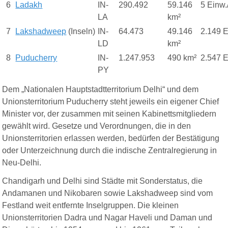
6
Ladakh
IN-
290.492
59.146
5 Einw.
LA
km²
7
Lakshadweep
(Inseln)
IN-
64.473
49.146
2.149 E
LD
km²
8
Puducherry
IN-
1.247.953
490 km²
2.547 E
PY
Dem „Nationalen Hauptstadtterritorium Delhi“ und dem
Unionsterritorium Puducherry steht jeweils ein eigener Chief
Minister vor, der zusammen mit seinen Kabinettsmitgliedern
gewählt wird. Gesetze und Verordnungen, die in den
Unionsterritorien erlassen werden, bedürfen der Bestätigung
oder Unterzeichnung durch die indische Zentralregierung in
Neu-Delhi.
Chandigarh und Delhi sind Städte mit Sonderstatus, die
Andamanen und Nikobaren sowie Lakshadweep sind vom
Festland weit entfernte Inselgruppen. Die kleinen
Unionsterritorien Dadra und Nagar Haveli und Daman und