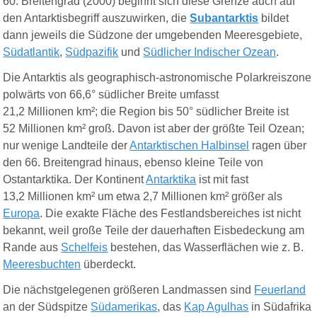
60. Breitengrad (2000) beginnt sich diese Grenze auch auf
den Antarktisbegriff auszuwirken, die
Subantarktis
bildet
dann jeweils die Südzone der umgebenden Meeresgebiete,
Südatlantik
,
Südpazifik
und
Südlicher Indischer Ozean
.
Die Antarktis als geographisch-astronomische Polarkreiszone
polwärts von 66,6° südlicher Breite umfasst
21,2 Millionen km²; die Region bis 50° südlicher Breite ist
52 Millionen km² groß. Davon ist aber der größte Teil Ozean;
nur wenige Landteile der
Antarktischen Halbinsel
ragen über
den 66. Breitengrad hinaus, ebenso kleine Teile von
Ostantarktika. Der Kontinent
Antarktika
ist mit fast
13,2 Millionen km² um etwa 2,7 Millionen km² größer als
Europa
. Die exakte Fläche des Festlandsbereiches ist nicht
bekannt, weil große Teile der dauerhaften Eisbedeckung am
Rande aus
Schelfeis
bestehen, das Wasserflächen wie z. B.
Meeresbuchten
überdeckt.
Die nächstgelegenen größeren Landmassen sind
Feuerland
an der Südspitze
Südamerikas
, das
Kap Agulhas
in Südafrika