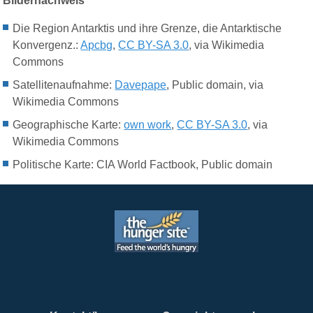
Bildernachweis
Die Region Antarktis und ihre Grenze, die Antarktische
Konvergenz.:
Apcbg
,
CC BY-SA 3.0
, via Wikimedia
Commons
Satellitenaufnahme:
Davepape
, Public domain, via
Wikimedia Commons
Geographische Karte:
own work
,
CC BY-SA 3.0
, via
Wikimedia Commons
Politische Karte: CIA World Factbook, Public domain