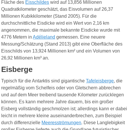
Fläche des
Eisschildes
wird auf 13,856 Millionen
Quadratkilometer geschätzt, das Eisvolumen auf 26,37
Millionen Kubikkilometer (Stand 2005). Für die
durchschnittliche Eisdicke wird ein Wert von 2,16 km
angenommen, die maximale bekannte Eisdicke wurde mit
4776 Metern in
Adélieland
gemessen. Eine neuere
Messung/Schätzung (Stand 2013) gibt eine Oberfläche des
Eisschilds von 13,924 Millionen km² und ein Volumen von
26,92 Millionen km³ an.
Eisberge
Typisch für die Antarktis sind gigantische
Tafeleisberge
, die
regelmäßig vom Schelfeis oder von Gletschern abbrechen
und auf dem Meer treibend tausende Kilometer zurücklegen
können. Es kann mehrere Jahre dauern, bis ein großer
Eisberg vollständig geschmolzen ist; allerdings kann er dabei
leicht in mehrere kleine auseinanderbrechen, zum Beispiel
durch differenzielle
Meeresströmungen
. Diese Langlebigkeit
großer Eisberge lieferte auch die Grundlage futuristischer