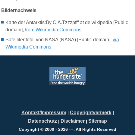
Bildernachweis
Karte
der Antarktis
:By CIA.Tzzzpfff at de.wikipedia [Public
domain],
from Wikimedia Commons
Satellitenfoto: von NASA (NASA) [Public domain],
via
Wikimedia Commons
Kontakt/Impressum
Copyrightvermerk
|
|
Datenschutz
Disclaimer
Sitemap
|
|
Copyright © 2000 - 2026 ---. All Rights Reserved