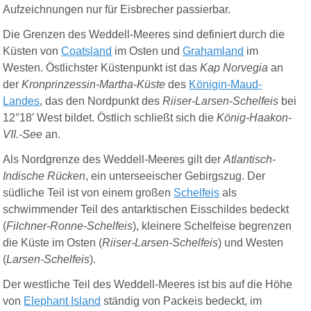
Aufzeichnungen nur für Eisbrecher passierbar.
Die
Grenzen
des Weddell-Meeres
sind definiert durch die
Küsten von
Coatsland
im Osten und
Grahamland
im
Westen. Östlichster Küstenpunkt ist das
Kap Norvegia
an
der
Kronprinzessin-Martha-Küste
des
Königin-Maud-
Landes
, das den Nordpunkt des
Riiser-Larsen-Schelfeis
bei
12°18′ West bildet. Östlich schließt sich die
König-Haakon-
VII.-See
an.
Als Nordgrenze des Weddell
-M
eeres gilt der
Atlantisch-
Indische Rücken
, ein unterseeischer Gebirgszug. Der
südliche Teil ist von einem großen
Schelfeis
als
schwimmender Teil des antarktischen Eisschildes bedeckt
(
Filchner-Ronne-Schelfeis
), kleinere Schelfeise begrenzen
die Küste im Osten (
Riiser-Larsen-Schelfeis
) und Westen
(
Larsen-Schelfeis
).
Der westliche Teil des Weddell-Meeres ist bis auf die Höhe
von
Elephant Island
ständig von Packeis bedeckt, im