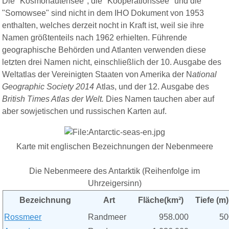
Die "Kosmonautensee", die "Kooperationssee" und die
"Somowsee" sind nicht in dem IHO Dokument von 1953
enthalten, welches derzeit nocht in Kraft ist, weil sie
ihre
Namen größtenteils nach 1962 erhielten.
Führende
geographische Behörden und Atlanten verwenden diese
letzten drei Namen nicht, einschließlich der 10. Ausgabe des
Weltatlas der Vereinigten Staaten von Amerika der N
ational
Geographic Society 2014
Atlas, und der 12. Ausgabe des
British Times Atlas der Welt.
Dies Namen tauchen aber auf
aber sowjetischen und russischen Karten
auf.
Karte mit englischen Bezeichnungen der Nebenmeere
Die Nebenmeere des Antarktik (Reihenfolge im
Uhrzeigersinn)
Bezeichnung
Art
Fläche(km²)
Tiefe (m)
Rossmeer
Randmeer
958.000
50