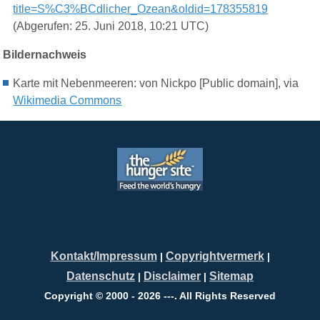
title=S%C3%BCdlicher_Ozean&oldid=178355819
(Abgerufen: 25. Juni 2018, 10:21 UTC)
Bildernachweis
Karte mit Nebenmeeren: von Nickpo [Public domain], via
Wikimedia Commons
Kontakt/Impressum
Copyrightvermerk
|
|
Datenschutz
Disclaimer
Sitemap
|
|
Copyright © 2000 - 2026 ---. All Rights Reserved