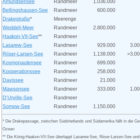
Amundsensee
Randmeer
1.036.000
Bellingshausen-See
Randmeer
600.000
Drakestraße
*
Meerenge
Weddell-Meer
Randmeer
2.800.000
Haakon-VII-See
**
Randmeer
Lasarew-See
Randmeer
929.000
3.0
Riiser-Larsen-See
Randmeer
1.138.000
>3.0
Kosmonautensee
Randmeer
699.000
Kooperationssee
Randmeer
258.000
Davissee
Randmeer
21.000
Mawsonsee
Randmeer
333.000
1.0
D’Urville-See
Randmeer
Somow-See
Randmeer
1.150.000
*
Die Drakepassage, zwischen Südshetlands und Südamerika fällt in die Ge
Ozean
**
Die König-Haakon-VII-See überlappt Lasarew-See, Riiser-Larsen-See und