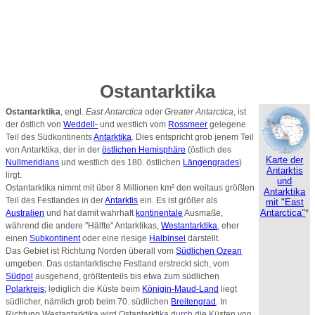
Ostantarktika
Ostantarktika
, engl.
East Antarctica
oder
Greater Antarctica
, ist
der östlich von
Weddell-
und westlich vom
Rossmeer
gelegene
Teil des Südkontinents
Antarktika
. Dies entspricht grob jenem Teil
von Antarktika, der in der
östlichen Hemisphäre
(östlich des
Karte der
Nullmeridians
und westlich des 180. östlichen
Längengrades
)
Antarktis
lirgt.
und
Ostantarktika nimmt mit über 8 Millionen km² den weitaus größten
Antarktika
Teil des Festlandes in der
Antarktis
ein. Es ist größer als
mit "East
Antarctica"
*
Australien
und hat damit wahrhaft
kontinentale
Ausmaße,
während die andere "Hälfte" Antarktikas,
Westantarktika
, eher
einen
Subkontinent
oder eine riesige
Halbinsel
darstellt.
Das Gebiet ist Richtung Norden überall vom
Südlichen Ozean
umgeben. Das ostantarktische Festland erstreckt sich, vom
Südpol
ausgehend, größtenteils bis etwa zum südlichen
Polarkreis
; lediglich die Küste beim
Königin-Maud-Land
liegt
südlicher, nämlich grob beim 70. südlichen
Breitengrad
. In
Richtung Westantarktika wird Ostantarktika durch die Küsten von