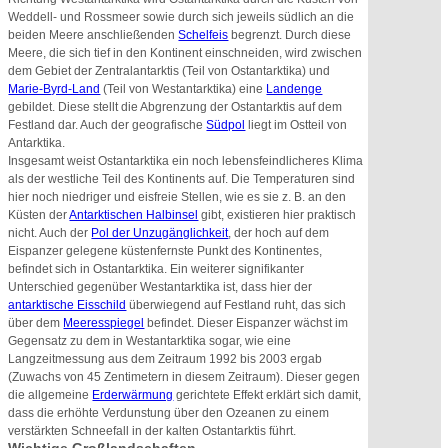
Weddell- und Rossmeer sowie durch sich jeweils südlich an die
beiden Meere anschließenden
Schelfeis
begrenzt. Durch diese
Meere, die sich tief in den Kontinent einschneiden, wird zwischen
dem Gebiet der Zentralantarktis (Teil von Ostantarktika) und
Marie-Byrd-Land
(Teil von Westantarktika) eine
Landenge
gebildet. Diese stellt die Abgrenzung der Ostantarktis auf dem
Festland dar. Auch der geografische
Südpol
liegt im Ostteil von
Antarktika.
Insgesamt weist Ostantarktika ein noch lebensfeindlicheres Klima
als der westliche Teil des Kontinents auf. Die Temperaturen sind
hier noch niedriger und eisfreie Stellen, wie es sie z. B. an den
Küsten der
Antarktischen Halbinsel
gibt, existieren hier praktisch
nicht. Auch der
Pol der Unzugänglichkeit
, der hoch auf dem
Eispanzer gelegene küstenfernste Punkt des Kontinentes,
befindet sich in Ostantarktika. Ein weiterer signifikanter
Unterschied gegenüber Westantarktika ist, dass hier der
antarktische Eisschild
überwiegend auf Festland ruht, das sich
über dem
Meeresspiegel
befindet. Dieser Eispanzer wächst im
Gegensatz zu dem in Westantarktika sogar, wie eine
Langzeitmessung aus dem Zeitraum 1992 bis 2003 ergab
(Zuwachs von 45 Zentimetern in diesem Zeitraum). Dieser gegen
die allgemeine
Erderwärmung
gerichtete Effekt erklärt sich damit,
dass die erhöhte Verdunstung über den Ozeanen zu einem
verstärkten Schneefall in der kalten Ostantarktis führt.