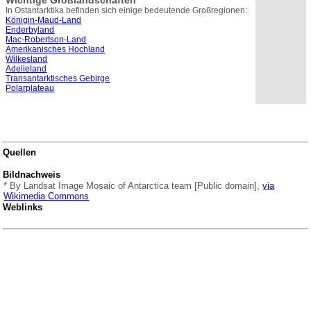
Wichtige Großlandschaften
In Ostantarktika befinden sich einige bedeutende Großregionen:
Königin-Maud-Land
Enderbyland
Mac-Robertson-Land
Amerikanisches Hochland
Wilkesland
Adelieland
Transantarktisches Gebirge
Polarplateau
Quellen
Bildnachweis
* By Landsat Image Mosaic of Antarctica team [Public domain],
via
Wikimedia Commons
Weblinks