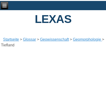
LEXAS
Startseite
>
Glossar
>
Geowissenschaft
>
Geomorphologie
>
Tiefland