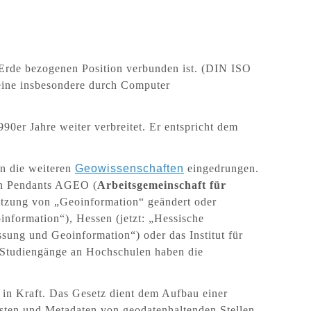
ie Erde bezogenen Position verbunden ist. (DIN ISO
 eine insbesondere durch Computer
0er Jahre weiter verbreitet. Er entspricht dem
in die weiteren
Geowissenschaften
eingedrungen.
en Pendants AGEO (
Arbeitsgemeinschaft für
Nutzung von „Geoinformation“ geändert oder
information“), Hessen (jetzt: „Hessische
ung und Geoinformation“) oder das Institut für
h Studiengänge an Hochschulen haben die
in Kraft. Das Gesetz dient dem Aufbau einer
nsten und Metadaten von geodatenhaltenden Stellen