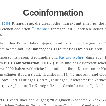
Geoinformation
ische
Phänomene
, die direkt oder indirekt mit einer auf d
Zeichen codierten
Geodaten
repräsentiert. Geodaten stellen
r.
 in den 1980er-Jahren geprägt und hat sich zu Beginn der 199
 am besten mit „
raumbezogene Informationen“
präzisieren.
Vermessungswesen, Geographie und
Kartographie
, dann auch 
s für Geoinformation
(DDGI) 1994 und des österreichisch
 etwa 2000 haben zahlreiche Institutionen ihren Namen unter 
sungsämter Bayern (jetzt: „Landesamt für Vermessung und Geo
n“) und Thüringen (jetzt: „Thüringer Landesamt für Vermess
 (jetzt: „Institut für Kartografie und Geoinformation“). Auc
etz
(Gesetz über den Zugang zu digitalen Geodaten - GeoZG) 
rechtlichen Rahmen für den Zugang zu Geodaten, Geodatendie