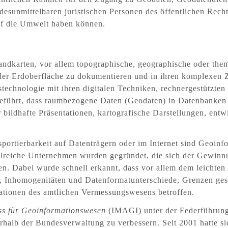
esunmittelbaren juristischen Personen des öffentlichen Rech
f die Umwelt haben können.
andkarten, vor allem topographische, geographische oder the
der Erdoberfläche zu dokumentieren und in ihren komplexen
hnologie mit ihren digitalen Techniken, rechnergestützten V
geführt, dass raumbezogene Daten (Geodaten) in Datenbanken d
ildhafte Präsentationen, kartografische Darstellungen, entwi
nsportierbarkeit auf Datenträgern oder im Internet sind Geoi
ahlreiche Unternehmen wurden gegründet, die sich der Gewinn
. Dabei wurde schnell erkannt, dass vor allem dem leichte
 Inhomogenitäten und Datenformatunterschiede, Grenzen gese
ationen des amtlichen Vermessungswesens betroffen.
uss für Geoinformationswesen
(IMAGI) unter der Federführung 
halb der Bundesverwaltung zu verbessern. Seit 2001 hatte sic