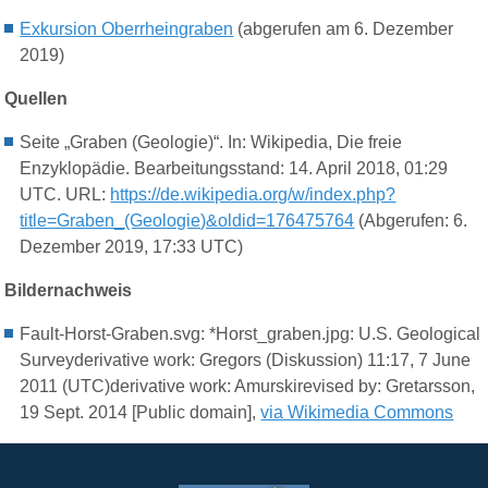
Exkursion Oberrheingraben
(abgerufen am
6
.
Dezember
201
9
)
Quellen
Seite „Graben (Geologie)“. In: Wikipedia, Die freie
Enzyklopädie. Bearbeitungsstand: 14. April 2018, 01:29
UTC. URL:
https://de.wikipedia.org/w/index.php?
title=Graben_(Geologie)&oldid=176475764
(Abgerufen: 6.
Dezember 2019, 17:33 UTC)
Bildernachweis
Fault-Horst-Graben.svg: *Horst_graben.jpg: U.S. Geological
Surveyderivative work: Gregors (Diskussion) 11:17, 7 June
2011 (UTC)derivative work: Amurskirevised by: Gretarsson,
19 Sept. 2014 [Public domain],
via Wikimedia Commons