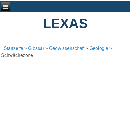
LEXAS
Startseite
>
Glossar
>
Geowissenschaft
>
Geologie
>
Schwächezone