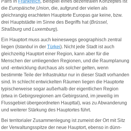
Paris
in
Frankreich
, Beispiel eines dezentralen Konzeptes ist
die
Europäische
Union
, die, aufgrund der vielen als
gleichrangig erachteten Hauptorte Europas gar keine, bzw.
drei Hauptstädte im Sinne des Begriffs hat (
Brüssel,
Straßburg
und
Luxemburg
).
Ein Hauptort muss auch keineswegs geographisch zentral
liegen (
Istanbul
in der
Türkei
). Nicht jede Stadt ist auch
gleichzeitig Hauptort einer Region, kann aber für die
Menschen der umliegenden Regionen, und die Raumplanung
und -entwicklung durchaus als solcher gelten, wenn
bestimmte Teile der Infrastruktur nur in dieser Stadt vorhanden
sind. In schlecht entwickelten Räumen liegen die Hauptorte
typischerweise sogar außerhalb der eigentlichen Region
(etwa in Gebirgsregionen am Gebirgsrand, im jeweilig im
Flussgebiet übergeordneten Haupttal), was zu Abwanderung
und weiterer Stärkung des Hauptortes führt.
Bei territorialer Zusammenlegung ist zumeist der Ort mit Sitz
der Verwaltungsspitze der neue Hauptort, ebenso in dünn-