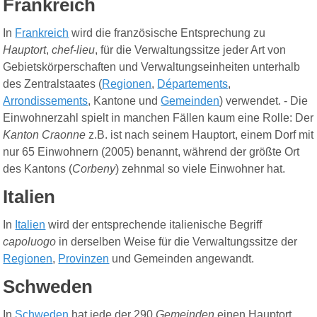
Frankreich
In
Frankreich
wird die französische Entsprechung zu
Hauptort
,
chef-lieu
, für die Verwaltungssitze jeder Art von
Gebietskörperschaften und Verwaltungseinheiten unterhalb
des Zentralstaates (
Regionen
,
Départements
,
Arrondissements
, Kantone und
Gemeinden
) verwendet. - Die
Einwohnerzahl spielt in manchen Fällen kaum eine Rolle: Der
Kanton Craonne
z.B. ist nach seinem Hauptort, einem Dorf mit
nur 65 Einwohnern (2005) benannt, während der größte Ort
des Kantons (
Corbeny
) zehnmal so viele Einwohner hat.
Italien
In
Italien
wird der entsprechende italienische Begriff
capoluogo
in derselben Weise für die Verwaltungssitze der
Regionen
,
Provinzen
und Gemeinden angewandt.
Schweden
In
Schweden
hat jede der 290
Gemeinden
einen Hauptort