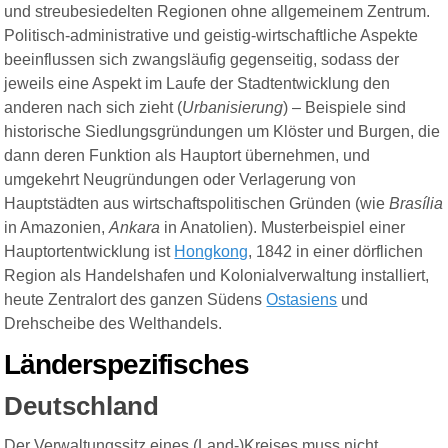
und streubesiedelten Regionen ohne allgemeinem Zentrum.
Politisch-administrative und geistig-wirtschaftliche Aspekte
beeinflussen sich zwangsläufig gegenseitig, sodass der
jeweils eine Aspekt im Laufe der Stadtentwicklung den
anderen nach sich zieht (
Urbanisierung
) – Beispiele sind
historische Siedlungsgründungen um Klöster und Burgen, die
dann deren Funktion als Hauptort übernehmen, und
umgekehrt Neugründungen oder Verlagerung von
Hauptstädten aus wirtschaftspolitischen Gründen (wie
Brasília
in Amazonien,
Ankara
in Anatolien). Musterbeispiel einer
Hauptortentwicklung ist
Hongkong
, 1842 in einer dörflichen
Region als Handelshafen und Kolonialverwaltung installiert,
heute Zentralort des ganzen Südens
Ostasiens
und
Drehscheibe des Welthandels.
Länderspezifisches
Deutschland
Der Verwaltungssitz eines (Land-)Kreises muss nicht