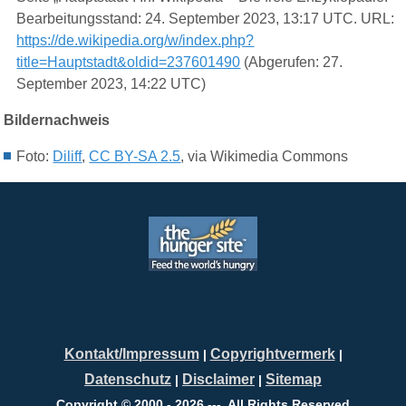
Bearbeitungsstand: 24. September 2023, 13:17 UTC. URL:
https://de.wikipedia.org/w/index.php?
title=Hauptstadt&oldid=237601490
(Abgerufen: 27.
September 2023, 14:22 UTC)
Bildernachweis
Foto:
Diliff
,
CC BY-SA 2.5
, via Wikimedia Commons
Kontakt/Impressum
Copyrightvermerk
|
|
Datenschutz
Disclaimer
Sitemap
|
|
Copyright © 2000 - 2026 ---. All Rights Reserved