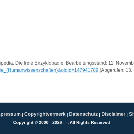
ipedia, Die freie Enzyklopädie. Bearbeitungsstand: 11. Novem
logie_(Humanwissenschaften)&oldid=147941789
(Abgerufen: 13.
mpressum
Copyrightvermerk
Datenschutz
Disclaimer
S
|
|
|
|
Copyright © 2000 - 2026 ---. All Rights Reserved