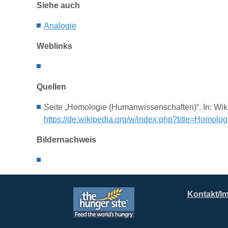
Siehe auch
A
nalogie
Weblinks
Quellen
Seite „Homologie (Humanwissenschaften)“. In: Wik
https://de.wikipedia.org/w/index.php?title=Homo
Bildernachweis
Kontakt/I