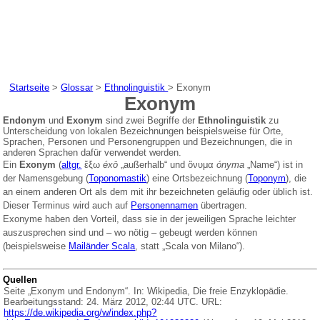
Startseite
>
Glossar
>
Ethnolinguistik
>
Exonym
Exonym
Endonym
und
Exonym
sind zwei Begriffe der
Ethnolinguistik
zu
Unterscheidung von lokalen Bezeichnungen beispielsweise für Orte,
Sprachen, Personen und Personengruppen und Bezeichnungen, die in
anderen Sprachen dafür verwendet werden.
Ein
Exonym
(
altgr.
ἔξω
éxō
„außerhalb“ und
ὄνυμα
ónyma
„Name“) ist in
der Namensgebung (
Toponomastik
) eine Ortsbezeichnung (
Toponym
), die
an einem anderen Ort als dem mit ihr bezeichneten geläufig oder üblich ist.
Dieser Terminus wird auch auf
Personennamen
übertragen.
Exonyme haben den Vorteil, dass sie in der jeweiligen Sprache leichter
auszusprechen sind und – wo nötig – gebeugt werden können
(beispielsweise
Mailänder Scala
, statt „Scala von Milano“).
Quellen
Seite „Exonym und Endonym“. In: Wikipedia, Die freie Enzyklopädie.
Bearbeitungsstand: 24. März 2012, 02:44 UTC. URL:
https://de.wikipedia.org/w/index.php?