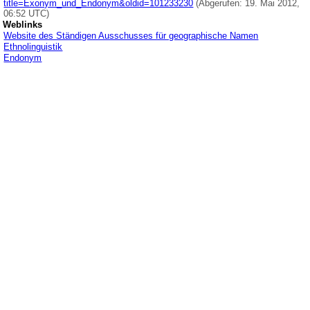
title=Exonym_und_Endonym&oldid=101233230
(Abgerufen: 19. Mai 2012,
06:52 UTC)
Weblinks
Website des Ständigen Ausschusses für geographische Namen
Ethnolinguistik
Endonym