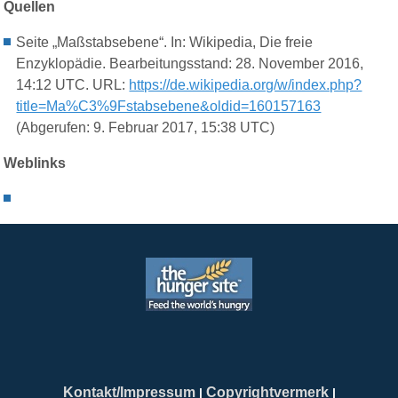
Quellen
Seite „Maßstabsebene“. In: Wikipedia, Die freie
Enzyklopädie. Bearbeitungsstand: 28. November 2016,
14:12 UTC. URL:
https://de.wikipedia.org/w/index.php?
title=Ma%C3%9Fstabsebene&oldid=160157163
(Abgerufen: 9. Februar 2017, 15:38 UTC)
Weblinks
Kontakt/Impressum
Copyrightvermerk
|
|