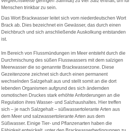
vergleichsweise geringen Salinität) zu viel Salz enthält, um für
Menschen trinkbar zu sein.
Das
Wort
Brackwasser
leitet
sich
vom
niederdeutschen
Wort
Brack ab. Dies
bezeichnet
ein
Gewässer, das
durch
einen
Deichbruch und
sich
anschließende
Auskolkung
entstanden
ist.
Im Bereich von Flussmündungen im Meer entsteht durch die
Durchmischung des süßen Flusswassers mit dem salzigen
Meerwasser die so genannte Brackwasserzone. Diese
Gezeitenzone zeichnet sich durch einen permanent
wechselnden Salzgehalt aus und stellt somit an die dort
lebenden Organismen aufgrund des sich ändernden
osmotischen Druckes stark erhöhte Anforderungen an die
Regulation ihres Wasser- und Salzhaushaltes. Hier treffen
sich – je nach Salzgehalt – süßwassertolerante Arten aus
dem Meer und salzwassertolerante Arten aus dem
Süßwasser. Einige Tier- und Pflanzenarten haben die
Fähigkeit entwickelt, unter den Brackwasserbedingungen zu