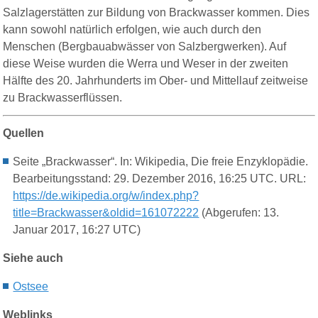
Salzlagerstätten
zur
Bildung von
Brackwasser
kommen. Dies
kann
sowohl
natürlich
erfolgen,
wie
auch
durch den
Menschen (
Bergbauabwässer von
Salzbergwerken). Auf
diese Weise
wurden die Werra und Weser in der
zweiten
Hälfte des 20.
Jahrhunderts
im
Ober- und
Mittellauf
zeitweise
zu
Brackwasserflüssen.
Quellen
Seite „Brackwasser“. In: Wikipedia, Die freie Enzyklopädie.
Bearbeitungsstand: 29. Dezember 2016, 16:25 UTC. URL:
https://de.wikipedia.org/w/index.php?
title=Brackwasser&oldid=161072222
(Abgerufen: 13.
Januar 2017, 16:27 UTC)
Siehe auch
Ostsee
Weblinks