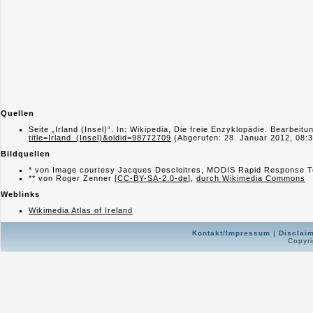
Quellen
Seite „Irland (Insel)“. In: Wikipedia, Die freie Enzyklopädie. Bearbe
title=Irland_(Insel)&oldid=98772709
(Abgerufen: 28. Januar 2012, 08:
Bildquellen
* von Image courtesy Jacques Descloitres, MODIS Rapid Response T
** von Roger Zenner [
CC-BY-SA-2.0-de
],
durch Wikimedia Commons
Weblinks
Wikimedia Atlas of Ireland
Kontakt/Impressum
|
Disclai
Copyri