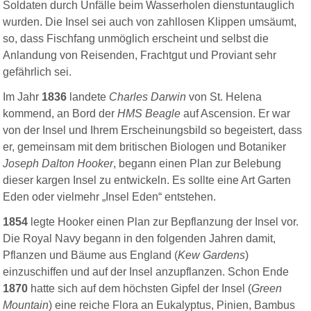
Soldaten durch Unfälle beim Wasserholen dienstuntauglich
wurden. Die Insel sei auch von zahllosen Klippen umsäumt,
so, dass Fischfang unmöglich erscheint und selbst die
Anlandung von Reisenden, Frachtgut und Proviant sehr
gefährlich sei.
Im Jahr
1836
landete
Charles Darwin
von St. Helena
kommend, an Bord der
HMS Beagle
auf Ascension. Er war
von der Insel und Ihrem Erscheinungsbild so begeistert, dass
er, gemeinsam mit dem britischen Biologen und Botaniker
Joseph Dalton Hooker
, begann einen Plan zur Belebung
dieser kargen Insel zu entwickeln. Es sollte eine Art Garten
Eden oder vielmehr „Insel Eden“ entstehen.
1854
legte Hooker einen Plan zur Bepflanzung der Insel vor.
Die Royal Navy begann in den folgenden Jahren damit,
Pflanzen und Bäume aus England (
Kew Gardens
)
einzuschiffen und auf der Insel anzupflanzen. Schon Ende
1870
hatte sich auf dem höchsten Gipfel der Insel (
Green
Mountain
) eine reiche Flora an Eukalyptus, Pinien, Bambus