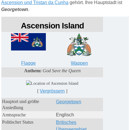
Ascension und Tristan da Cunha
gehört. Ihre Hauptstadt ist
Georgetown
.
Ascension Island
Flagge
Wappen
Anthem:
God Save the Queen
[
Vergrössern
]
Hauptort
und größte
Georgetown
Ansiedlung
Amtssprache
Englisch
P
olitischer Status
Britisches
Überseegebiet