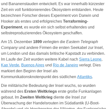
und Bananenstauden entwickelt. Es war innerhalb kürzester
Zeit ein voll funktionierendes Ökosystem entstanden. Heute
bezeichnen Forscher dieses Experiment von Darwin und
Hooker als erstes und erfolgreiches
Terraforming-
Experiment
, es wurde ein sich selbst erhaltendes und
selbstreproduzierendes Ökosystem geschaffen.
Am 15. Dezember
1899
verlegten die
Eastern Telegraph
Company
und andere Firmen die ersten Seekabel zur Insel,
um London und das damals britische Kapstadt zu verbinden.
Im Laufe der Zeit wurden weitere Kabel nach
Sierra Leone
,
Kap Verde
,
Buenos Aires
und
Rio de Janeiro
verlegt. Dies
markiert den Beginn der Insel als
Kommunikationsknotenpunkt des südlichen
Atlantiks
.
Die militärische Bedeutung der Insel wuchs, so wurden
während des
Ersten Weltkriegs
erste große Funkanlagen
gebaut. Im
Zweiten Weltkrieg
diente die Insel zur
Überwachung der Handelsrouten im Südatlantik (U-Boot-
Abwehr) und als Horchposten der Alliierten, der Funksprüche