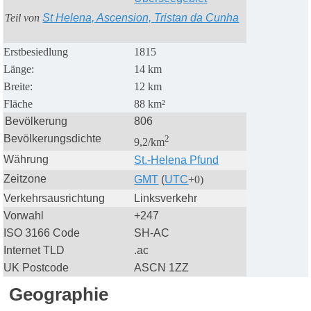
Teil von
St Helena, Ascension, Tristan da Cunha
Erstbesiedlung
1815
Länge:
14 km
Breite:
12 km
Fläche
88 km²
Bevölkerung
806
Bevölkerungsdichte
2
9,2/km
Währung
St.-Helena Pfund
Zeitzone
GMT
(
UTC
+0)
Verkehrsausrichtung
Linksverkehr
Vorwahl
+247
ISO 3166 Code
SH-AC
Internet TLD
.ac
UK Postcode
ASCN 1ZZ
Geographie