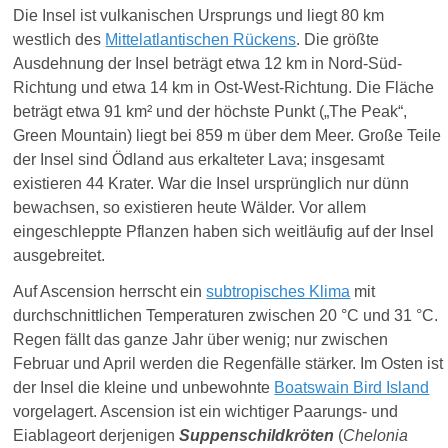
Die Insel ist vulkanischen Ursprungs und liegt 80 km
westlich des
Mittelatlantischen Rückens
. Die größte
Ausdehnung der Insel beträgt etwa 12 km in Nord-Süd-
Richtung und etwa 14 km in Ost-West-Richtung. Die Fläche
beträgt etwa 91 km² und der höchste Punkt („The Peak“,
Green Mountain) liegt bei 859 m über dem Meer. Große Teile
der Insel sind Ödland aus erkalteter Lava; insgesamt
existieren 44 Krater. War die Insel ursprünglich nur dünn
bewachsen, so existieren heute Wälder. Vor allem
eingeschleppte Pflanzen haben sich weitläufig auf der Insel
ausgebreitet.
Auf Ascension herrscht ein
subtropisches Klima
mit
durchschnittlichen Temperaturen zwischen 20 °C und 31 °C.
Regen fällt das ganze Jahr über wenig; nur zwischen
Februar und April werden die Regenfälle stärker. Im Osten ist
der Insel die kleine und unbewohnte
Boatswain Bird Island
vorgelagert. Ascension ist ein wichtiger Paarungs- und
Eiablageort derjenigen
Suppenschildkröten
(
Chelonia