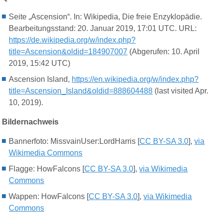
Seite „Ascension“. In: Wikipedia, Die freie Enzyklopädie.
Bearbeitungsstand: 20. Januar 2019, 17:01 UTC. URL:
https://de.wikipedia.org/w/index.php?
title=Ascension&oldid=184907007
(Abgerufen: 10. April
2019, 15:42 UTC)
Ascension Island,
https://en.wikipedia.org/w/index.php?
title=Ascension_Island&oldid=888604488
(last visited Apr.
10, 2019).
Bildernachweis
Bannerfoto: MissvainUser:LordHarris [
CC BY-SA 3.0
],
via
Wikimedia Commons
Flagge: HowFalcons [
CC BY-SA 3.0
],
via Wikimedia
Commons
Wappen: HowFalcons [
CC BY-SA 3.0
],
via Wikimedia
Commons