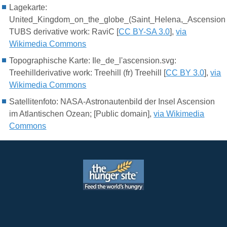
Lagekarte:
United_Kingdom_on_the_globe_(Saint_Helena,_Ascension_a
TUBS derivative work: RaviC [
CC BY-SA 3.0
],
via
Wikimedia Commons
Topographische Karte: Ile_de_l'ascension.svg:
Treehillderivative work: Treehill (fr) Treehill [
CC BY 3.0
],
via
Wikimedia Commons
Satellitenfoto: NASA-Astronautenbild der Insel Ascension
im Atlantischen Ozean; [Public domain],
via Wikimedia
Commons