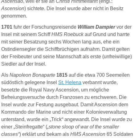
Ascensão
, weil er sie an
Christi Himmelfahrt
(engl.:
Ascension
) sichtete. Die Insel wurde aber nicht in Besitz
genommen.
1701
fuhr der Forschungsreisende
William Dampier
vor der
Insel mit seinem Schiff
HMS Roebuck
auf Grund und harrte
mit seiner Besatzung sechs Wochen lang aus, ehe ein
Ostindiensegler die Schiffbrüchigen aufnahm. Damit gelten
der Freibeuter und seine Mannschaft als erste (unfreiwillige)
Siedler auf der Insel.
Als
Napoleon Bonaparte
1815
auf die etwa 700 Seemeilen
südöstlich gelegene Insel
St. Helena
verbannt wurde,
besetzte die Royal Navy Ascension, um mögliche
Befreiungsversuche durch Franzosen zu erschweren. Die
Insel wurde zur Festung ausgebaut. Damit Ascension dem
Kommando der Marine und nicht einer Kolonieverwaltung
unterstand, wurde ein „Trick“ angewandt. Die Insel wurde zu
einer „Steinfregatte“ (
„stone sloop of war of the smaller
classes“
) erklärt und bekam als
HMS Ascension
65 Soldaten