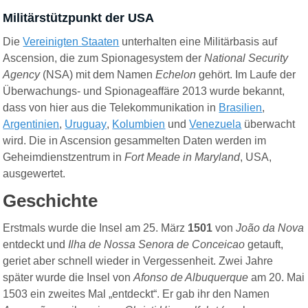
Militärstützpunkt der USA
Die
Vereinigten Staaten
unterhalten eine Militärbasis auf
Ascension, die zum Spionagesystem der
National Security
Agency
(NSA) mit dem Namen
Echelon
gehört. Im Laufe der
Überwachungs- und Spionageaffäre 2013 wurde bekannt,
dass von hier aus die Telekommunikation in
Brasilien
,
Argentinien
,
Uruguay
,
Kolumbien
und
Venezuela
überwacht
wird. Die in Ascension gesammelten Daten werden im
Geheimdienstzentrum in
Fort Meade in Maryland
, USA,
ausgewertet.
Geschichte
Erstmals wurde die Insel am 25. März
1501
von
João da Nova
entdeckt und
Ilha de Nossa Senora de Conceicao
getauft,
geriet aber schnell wieder in Vergessenheit. Zwei Jahre
später wurde die Insel von
Afonso de Albuquerque
am 20. Mai
1503 ein zweites Mal „entdeckt“. Er gab ihr den Namen