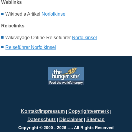
Weblinks
Wikipedia Artikel
Norfolkinsel
Reiselinks
Wikivoyage
Online-
Reiseführer
Norfolkinsel
Reiseführer Norfolkinsel
Kontakt/Impressum
Copyrightvermerk
|
|
Datenschutz
Disclaimer
Sitemap
|
|
Copyright © 2000 - 2026 ---. All Rights Reserved