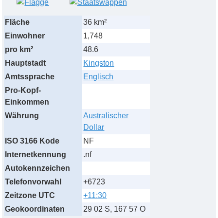
Fläche
36 km²
Einwohner
1,748
pro km²
48.6
Hauptstadt
Kingston
Amtssprache
Englisch
Pro-Kopf-
Einkommen
Währung
Australischer
Dollar
ISO 3166 Kode
NF
Internetkennung
.nf
Autokennzeichen
Telefonvorwahl
+6723
Zeitzone UTC
+11:30
Geokoordinaten
29 02 S, 167 57 O