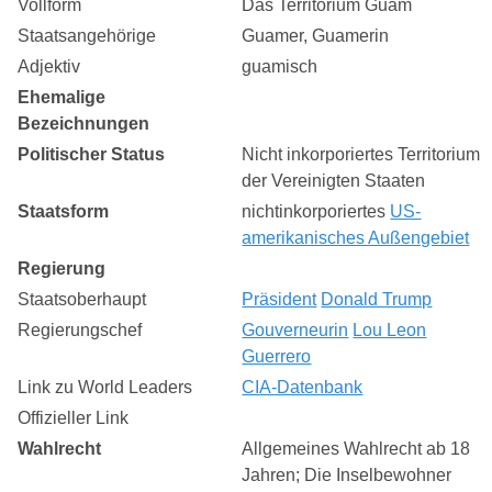
Vollform
Das Territorium Guam
Staatsangehörige
Guamer, Guamerin
Adjektiv
guamisch
Ehemalige
Bezeichnungen
Politischer Status
Nicht inkorporiertes Territorium
der Vereinigten Staaten
Staatsform
nichtinkorporiertes
US-
amerikanisches Außengebiet
Regierung
Staatsoberhaupt
Präsident
Donald Trump
Regierungschef
Gouverneurin
Lou Leon
Guerrero
Link zu World Leaders
CIA-Datenbank
Offizieller Link
Wahlrecht
Allgemeines Wahlrecht ab 18
Jahren; Die Inselbewohner