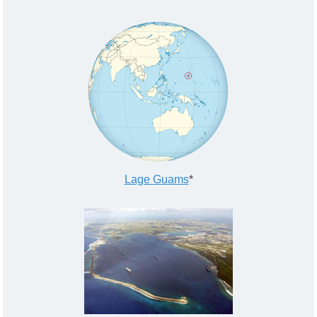
Lage Guams
*