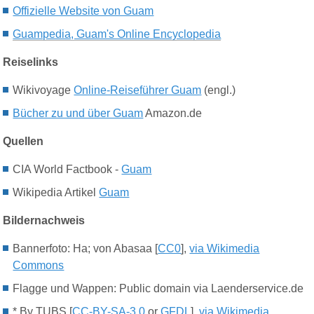
Offizielle Website von Guam
Guampedia, Guam's Online Encyclopedia
Reiselinks
Wikivoyage
Online-Reiseführer Guam
(engl.)
Bücher zu und über Guam
Amazon.de
Quellen
CIA World Factbook -
Guam
Wikipedia Artikel
Guam
Bildernachweis
Bannerfoto:
Ha; von Abasaa [
CC0
],
via Wikimedia
Commons
Flagge und Wappen: Public domain via Laenderservice.de
* By TUBS [
CC-BY-SA-3.0
or
GFDL
],
via Wikimedia