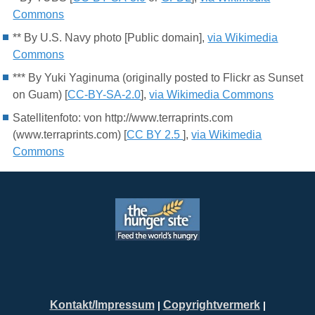
Commons
** By U.S. Navy photo [Public domain],
via Wikimedia
Commons
*** By Yuki Yaginuma (originally posted to Flickr as Sunset
on Guam) [
CC-BY-SA-2.0
],
via Wikimedia Commons
Satellitenfoto: von http://www.terraprints.com
(www.terraprints.com) [
CC BY 2.5
],
via Wikimedia
Commons
Kontakt/Impressum
Copyrightvermerk
|
|