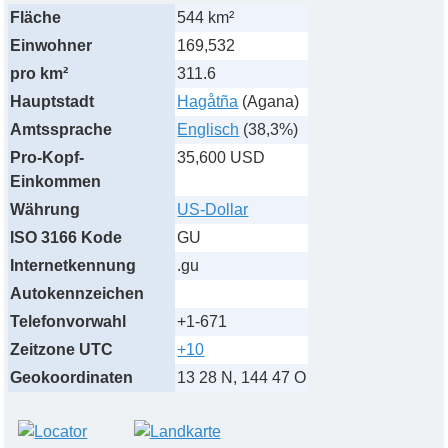
Fläche
544 km²
Einwohner
169,532
pro km²
311.6
Hauptstadt
Hagåtña
(Agana)
Amtssprache
Englisch
(38,3%)
Pro-Kopf-
35,600 USD
Einkommen
Währung
US-Dollar
ISO 3166 Kode
GU
Internetkennung
.gu
Autokennzeichen
Telefonvorwahl
+1-671
Zeitzone UTC
+10
Geokoordinaten
13 28 N, 144 47 O