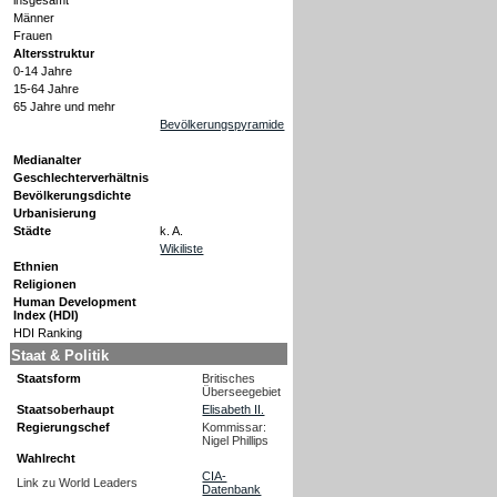
insgesamt
Männer
Frauen
Altersstruktur
0-14 Jahre
15-64 Jahre
65 Jahre und mehr
Bevölkerungspyramide
Medianalter
Geschlechterverhältnis
Bevölkerungsdichte
Urbanisierung
Städte
k. A.
Wikiliste
Ethnien
Religionen
Human Development
Index (HDI)
HDI Ranking
Staat & Politik
Staatsform
Britisches
Überseegebiet
Staatsoberhaupt
Elisabeth II.
Regierungschef
Kommissar:
Nigel Phillips
Wahlrecht
CIA-
Link zu World Leaders
Datenbank