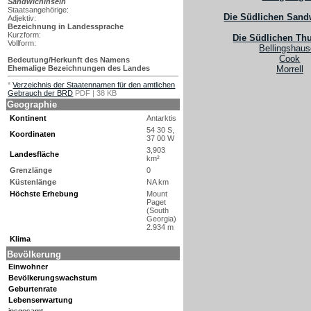
Sandwichinseln
Staatsangehörige:
Die Südlichen Sand
Adjektiv:
Bezeichnung in Landessprache
Kurzform:
Die Südlichen Thu
Vollform:
Bellingshau
Cook
Bedeutung/Herkunft des Namens
Ehemalige Bezeichnungen des Landes
Morrell
*
Verzeichnis der Staatennamen für den amtlichen
Gebrauch der BRD
PDF | 38 KB
Geographie
Kontinent
Antarktis
54 30 S,
Koordinaten
37 00 W
3,903
Landesfläche
km²
Grenzlänge
0
Küstenlänge
NA km
Höchste Erhebung
Mount
Paget
(South
Georgia)
2.934 m
Klima
Bevölkerung
Einwohner
Bevölkerungswachstum
Geburtenrate
Lebenserwartung