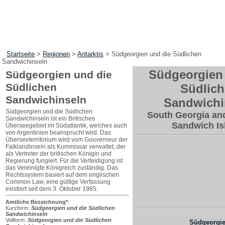
Startseite
>
Regionen
>
Antarktis
>
Südgeorgien und die Südlichen
Sandwichinseln
Südgeorgien
Südgeorgien und die
Südlichen
Südlic
Sandwichinseln
Sandwichi
Südgeorgien und die Südlichen
South Georgia an
Sandwichinseln ist ein Britisches
Sandwich Is
Überseegebiet im Südatlantik, welches auch
von Argentinien beansprucht wird. Das
Überseeterritorium wird vom Gouverneur der
Falklandinseln als Kommissar verwaltet, der
als Vertreter der britischen Königin und
Regierung fungiert. Für die Verteidigung ist
das Vereinigte Königreich zuständig. Das
Rechtssystem basiert auf dem englischen
Common Law, eine gültige Verfassung
existiert seit dem 3. Oktober 1985.
Amtliche Bezeichnung*
:
Kurzform:
Südgeorgien und die Südlichen
Sandwichinseln
Vollform:
Südgeorgien und die Südlichen
Südgeorgi