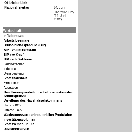
Offizieller Link
Nationalfeiertag
14. Juni
Liberation Day
(14. Juni
1982)
Wirtschaft
Inflationsrate
Arbeitslosenrate
Bruttoinlandsprodukt (BIP)
BIP - Wachstumsrate
BIP pro Kopf
BIP nach Sektoren
Landwirtschaft
Industrie
Dienstleistung
Staatshaushalt
Einnahmen
Ausgaben
Bevölkerungsanteil unterhalb der nationalen
Armutsgrenze
Verteilung des Haushaltseinkommens
oberen 10%
unteren 10%
Wachstumsrate der industriellen Produktion
Investitionsvolumen
Staatsverschuldung
Devisenreserven