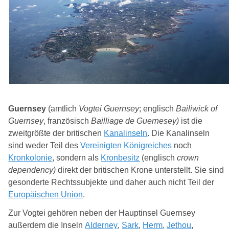
Guernsey
(amtlich
Vogtei Guernsey
; englisch
Bailiwick of
Guernsey
, französisch
Bailliage de Guernesey)
ist die
zweitgrößte der britischen
Kanalinseln
. Die Kanalinseln
sind weder Teil des
Vereinigten Königreiches
noch
Kronkolonie
, sondern als
Kronbesitz
(englisch
crown
dependency)
direkt der britischen Krone unterstellt. Sie sind
gesonderte Rechtssubjekte und daher auch nicht Teil der
Europäischen Union
.
Zur Vogtei gehören neben der Hauptinsel Guernsey
außerdem die Inseln
Alderney
,
Sark
,
Herm
,
Jethou
,