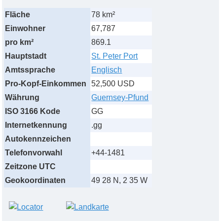
Fläche
78 km²
Einwohner
67,787
pro km²
869.1
Hauptstadt
St. Peter Port
Amtssprache
Englisch
Pro-Kopf-Einkommen
52,500 USD
Währung
Guernsey-Pfund
ISO 3166 Kode
GG
Internetkennung
.gg
Autokennzeichen
Telefonvorwahl
+44-1481
Zeitzone UTC
Geokoordinaten
49 28 N, 2 35 W