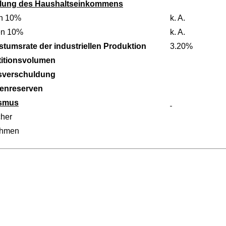
ilung des Haushaltseinkommens
n 10%
k. A.
en 10%
k. A.
tumsrate der industriellen Produktion
3.20%
titionsvolumen
sverschuldung
enreserven
ismus
her
ahmen