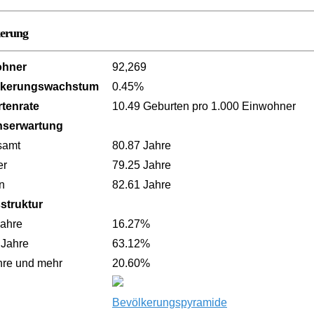
kerung
ohner
92,269
lkerungswachstum
0.45%
tenrate
10.49 Geburten pro 1.000 Einwohner
nserwartung
samt
80.87 Jahre
er
79.25 Jahre
n
82.61 Jahre
sstruktur
Jahre
16.27%
 Jahre
63.12%
hre und mehr
20.60%
Bevölkerungspyramide