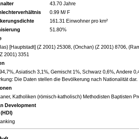
nalter
43.70 Jahre
lechterverhältnis
0.99 M/ F
kerungsdichte
161.31 Einwohner pro km²
isierung
51.80%
e
as) [Hauptstadt] (Z 2001) 25308, (Onchan) (Z 2001) 8706, (Ram
(Z 2001) 3351
en
94,7%, Asiatisch 3,1%, Gemischt 1%, Schwarz 0,6%, Andere 0,
ung: Die Daten stellen die Bevölkerung nach Nationalität dar.
ionen
aner, Katholiken (römisch-katholisch) Methodisten Baptisten P
n Development
 (HDI)
anking
haft