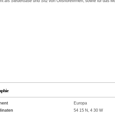
t als Steueroase und Sitz von Offshorefirmen, sowie für das Mo
aphie
nent
Europa
inaten
54 15 N, 4 30 W