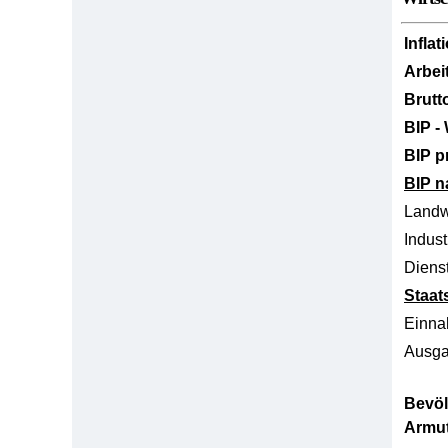
Inflat
Arbei
Brutt
BIP -
BIP p
BIP n
Landw
Indust
Dienst
Staat
Einn
Ausg
Bevöl
Armu