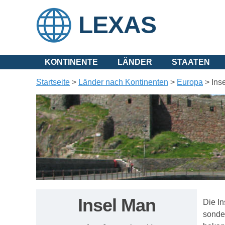
LEXAS
KONTINENTE
LÄNDER
STAATEN
Startseite
>
Länder nach Kontinenten
>
Europa
>
Ins
Insel Man
Die In
sonder