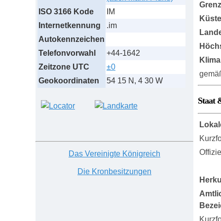
Grenz
ISO 3166 Kode
IM
Küst
Internetkennung
.im
Lande
Autokennzeichen
Höch
Telefonvorwahl
+44-1642
Klima
Zeitzone UTC
±0
gemäßi
Geokoordinaten
54 15 N, 4 30 W
Staat 
Lokal
Kurzf
Offizi
Das Vereinigte Königreich
Die Kronbesitzungen
Herku
Amtli
Beze
Kurzf