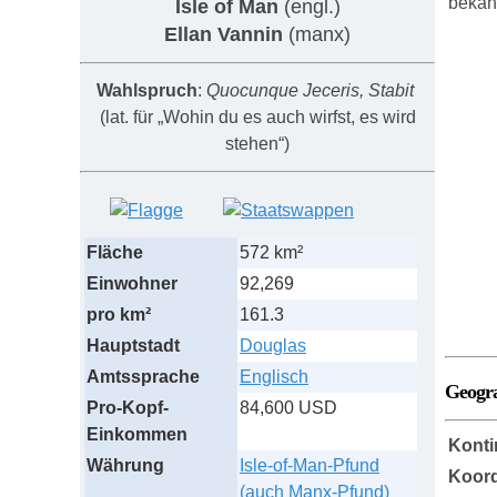
bekann
Isle of Man
(engl.)
Ellan Vannin
(manx)
Wahlspruch
:
Quocunque Jeceris, Stabit
(lat. für „Wohin du es auch wirfst, es wird
stehen“)
Fläche
572 km²
Einwohner
92,269
pro km²
161.3
Hauptstadt
Douglas
Amtssprache
Englisch
Geogr
Pro-Kopf-
84,600 USD
Einkommen
Konti
Währung
Isle-of-Man-Pfund
Koord
(auch Manx-Pfund)