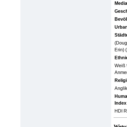
Media
Gesch
Bevöl
Urban
Städt
(Dougl
Erin) 
Ethni
Weiß 
Anmerk
Relig
Anglik
Huma
Index
HDI R
Wirtsc