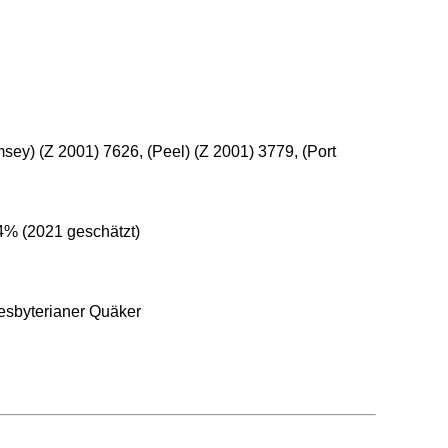
sey) (Z 2001) 7626, (Peel) (Z 2001) 3779, (Port
4% (2021 geschätzt)
resbyterianer Quäker