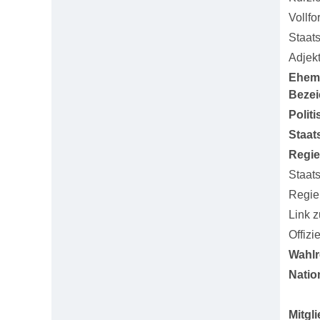
Vollfo
Staat
Adjekt
Ehem
Beze
Polit
Staat
Regi
Staat
Regie
Link 
Offizi
Wahlr
Natio
Mitgl