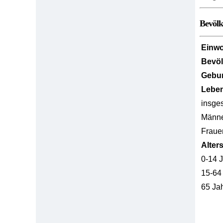
Bevöl
Einw
Bevö
Gebur
Lebe
insge
Männ
Fraue
Alter
0-14 
15-64
65 Ja