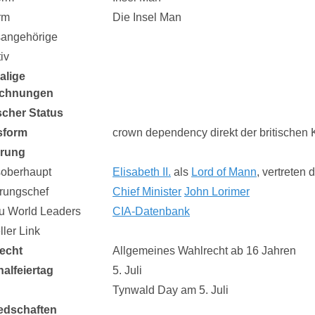
rm
Die Insel Man
sangehörige
iv
alige
ichnungen
ischer Status
sform
crown dependency direkt der britischen K
erung
soberhaupt
Elisabeth II.
als
Lord of Mann
, vertreten
rungschef
Chief Minister
John Lorimer
zu World Leaders
CIA-Datenbank
eller Link
echt
Allgemeines Wahlrecht ab 16 Jahren
nalfeiertag
5. Juli
Tynwald Day am 5. Juli
iedschaften