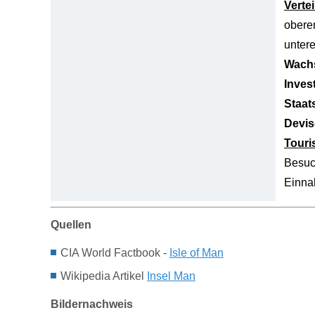
Verte
obere
unter
Wachs
Inves
Staat
Devis
Tour
Besuc
Einn
Quellen
CIA World Factbook -
Isle of Man
Wikipedia Artikel
Insel Man
Bildernachweis