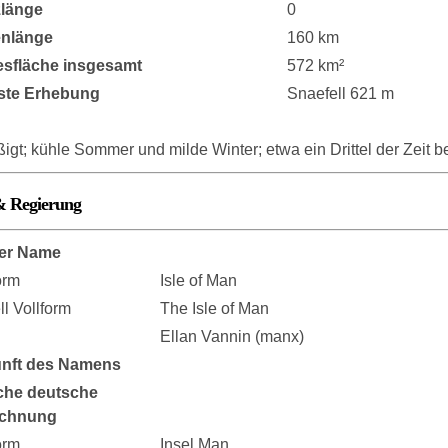
länge
0
enlänge
160 km
sfläche insgesamt
572 km²
ste Erhebung
Snaefell 621 m
gt; kühle Sommer und milde Winter; etwa ein Drittel der Zeit b
& Regierung
er Name
orm
Isle of Man
ell Vollform
The Isle of Man
Ellan Vannin (manx)
nft des Namens
che deutsche
ichnung
orm
Insel Man