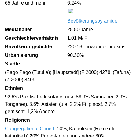
65 Jahre und mehr
6.24%
Bevölkerungspyramide
Medianalter
28.80 Jahre
Geschlechterverhältnis
1.01 M/ F
Bevölkerungsdichte
220.58 Einwohner pro km²
Urbanisierung
90.30%
Städte
(Pago Pago (Tutuila)) [Hauptstadt] (F 2000) 4278, (Tafuna)
(Z 2000) 8409
Ethnien
92,6% Pazifische Insulaner (u.a. 88,9% Samoaner, 2,9%
Tonganer), 3,6% Asiaten (u.a. 2,2% Filipinos), 2,7%
gemischt, 1,2% Andere
Religionen
Congregational Church
50%, Katholiken (Römisch-
katholisch) 20% Protestanten und andere 30%