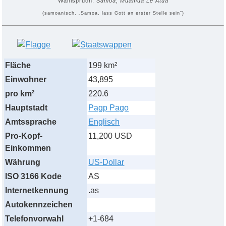
Wahlspruch:
Samoa, Muamua Le Atua
(samoanisch, „Samoa, lass Gott an erster Stelle sein“)
Fläche
199 km²
Einwohner
43,895
pro km²
220.6
Hauptstadt
Pagp Pago
Amtssprache
Englisch
Pro-Kopf-
11,200 USD
Einkommen
Währung
US-Dollar
ISO 3166 Kode
AS
Internetkennung
.as
Autokennzeichen
Telefonvorwahl
+1-684