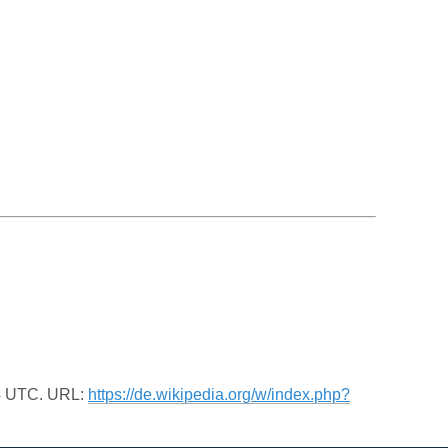
24 UTC. URL:
https://de.wikipedia.org/w/index.php?