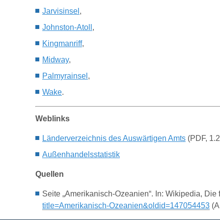
Jarvisinsel
,
Johnston-Atoll
,
Kingmanriff
,
Midway
,
Palmyrainsel
,
Wake
.
Weblinks
Länderverzeichnis des Auswärtigen Amts
(PDF
, 1.
Außenhandelsstatistik
Quellen
Seite „Amerikanisch-Ozeanien“. In: Wikipedia, Die
title=Amerikanisch-Ozeanien&oldid=147054453
(A