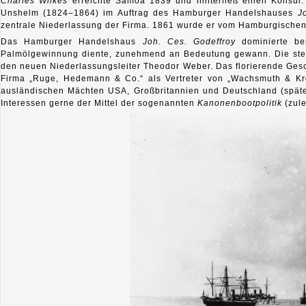
Charles Wilkes
erreichte Samoa 1839 und hinterließ einen Konsul. 
Unshelm (1824–1864) im Auftrag des Hamburger Handelshauses
J
zentrale Niederlassung der Firma. 1861 wurde er vom Hamburgischen
Das Hamburger Handelshaus
Joh. Ces. Godeffroy
dominierte b
Palmölgewinnung diente, zunehmend an Bedeutung gewann. Die stei
den neuen Niederlassungsleiter Theodor Weber. Das florierende Gesc
Firma „Ruge, Hedemann & Co.“ als Vertreter von „Wachsmuth & Krog
ausländischen Mächten USA, Großbritannien und Deutschland (spät
Interessen gerne der Mittel der sogenannten
Kanonenbootpolitik
(zule