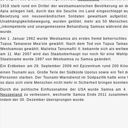
1918 starb rund ein Drittel der westsamoanischen Bevölkerung an 
Apia anlegen ließ, durch das die Seuche ins Land eingeschleppt 
Besetzung von neuseeländischen Soldaten gewaltsam aufgelöst.
Unabhängigkeitsbewegung, wurden getötet, mehr als 50 Menschen ver
„inkompetente und unangemessene Behandlung Samoas während der 
wurde.
Am 1. Januar 1962 wurde Westsamoa als erstes fremd beherrschte
Tupua Tamasese Mea'ole gewählt. Nach dem Tod von Tupua Tamasese
Westsamoas gewählt. Malietoa Tanumafili II. bekannte sich als weltw
am 11. Mai 2007 wird das Staatsoberhaupt nur noch für eine Wahl
Staatsname wurde 1997 von Westsamoa zu Samoa geändert.
Ein Erdbeben am 29. September 2009 mit Epizentrum rund 200 Kilom
einen Tsunami aus. Große Teile der Südküste Upolus sowie ein Tei
Personen starben. Der Tsunami-Warndienst im Südpazifik hatte eine
so dass sich viele Menschen nicht mehr in Sicherheit bringen konnten
Durch die politische Einflussnahme der USA wurde Samoa am 4. 
Neuseeland
zu verbessern, wechselte Samoa Ende 2011 zusammen
indem der 30. Dezember übersprungen wurde.