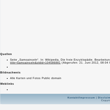
Quellen
Seite „Samoainseln“. In: Wikipedia, Die freie Enzyklopädie. Bearbeit
title=Samoainseln&oldid=104586881
(Abgerufen: 21. Juni 2012, 08:04
Bildnachweis
Alle Karten und Fotos Public domain
Weblinks
Kontakt/Impressum
|
Disclai
Copyri