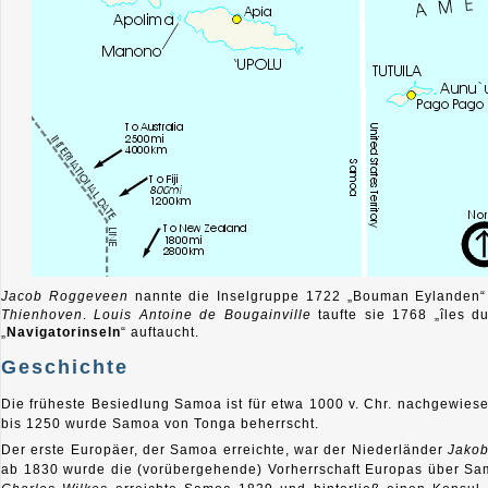
Jacob Roggeveen
nannte die Inselgruppe 1722 „Bouman Eylanden“
Thienhoven
.
Louis Antoine de Bougainville
taufte sie 1768 „îles d
„
Navigatorinseln
“ auftaucht.
Geschichte
Die früheste Besiedlung Samoa ist für etwa 1000 v. Chr. nachgewies
bis 1250 wurde Samoa von Tonga beherrscht.
Der erste Europäer, der Samoa erreichte, war der Niederländer
Jako
ab 1830 wurde die (vorübergehende) Vorherrschaft Europas über Sam