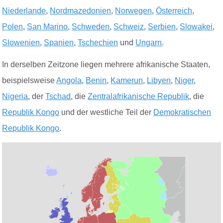
N
iederlande
,
Nor
dm
a
zedonien
,
Norw
egen
,
Österreich
,
Pol
en
,
San Marino
,
S
ch
weden
,
S
chweiz
,
Serbi
en
,
Slo
w
ak
e
i
,
Slo
wenien
,
Spa
n
i
e
n
,
Tschechien
und
U
ngar
n
.
In derselben Zeitzone liegen mehrere afrikanische Staaten,
beispielsweise
Angola
,
Benin
,
Kamerun
,
Libyen
,
Niger
,
Nigeria
, der
Tschad
, die
Zentralafrikanische Republik
, die
Republik Kongo
und der westliche Teil der
Dem
okratischen
Rep
ublik
Kongo
.