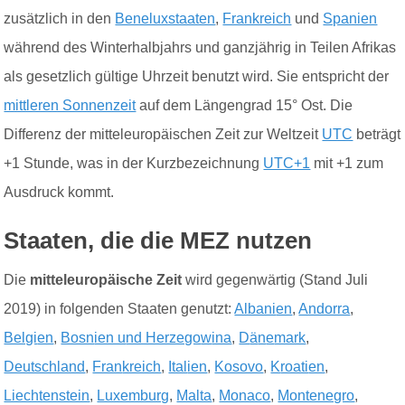
zusätzlich in den
Beneluxstaaten
,
Frankreich
und
Spanien
während des Winterhalbjahrs und ganzjährig in Teilen Afrikas
als
gesetzlich
gültige
Uhrzeit
benutzt wird. Sie entspricht der
mittleren Sonnenzeit
auf dem Längengrad 15° Ost. Die
Differenz der mitteleuropäischen Zeit zur Weltzeit
UTC
beträgt
+1 Stunde, was in der Kurzbezeichnung
UTC+1
mit +1 zum
Ausdruck kommt.
Staaten, die die MEZ nutzen
Die
mitteleuropäische Zeit
wird gegenwärtig (Stand Juli
2019) in folgenden Staaten genutzt:
Albani
en
,
Andorra
,
Belgi
en
,
Bosn
ien u
nd Herzego
w
ina
,
D
ä
n
e
mark
,
Deutschland
,
Fran
kreich
,
Ital
ien
,
Kosovo
,
K
roati
en
,
Liechtenstein
,
Luxemburg
,
Malta
,
Monaco
,
Montenegro
,