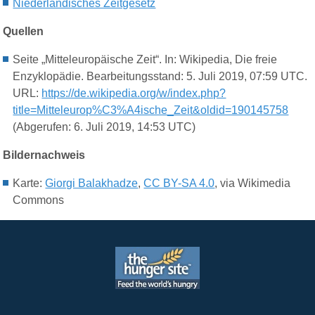
Niederländisches Zeitgesetz
Quellen
Seite „Mitteleuropäische Zeit“. In: Wikipedia, Die freie
Enzyklopädie. Bearbeitungsstand: 5. Juli 2019, 07:59 UTC.
URL:
https://de.wikipedia.org/w/index.php?
title=Mitteleurop%C3%A4ische_Zeit&oldid=190145758
(Abgerufen: 6. Juli 2019, 14:53 UTC)
Bildernachweis
Karte:
Giorgi Balakhadze
,
CC BY-SA 4.0
, via Wikimedia
Commons