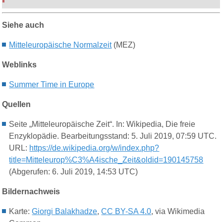
Siehe auch
Mitteleuropäische Normalzeit
(MEZ)
Weblinks
Summer Time in Europe
Quellen
Seite „Mitteleuropäische Zeit“. In: Wikipedia, Die freie
Enzyklopädie. Bearbeitungsstand: 5. Juli 2019, 07:59 UTC.
URL:
https://de.wikipedia.org/w/index.php?
title=Mitteleurop%C3%A4ische_Zeit&oldid=190145758
(Abgerufen: 6. Juli 2019, 14:53 UTC)
Bildernachweis
Karte:
Giorgi Balakhadze
,
CC BY-SA 4.0
, via Wikimedia