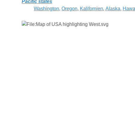
Pacific states
Washington
,
Oregon
,
Ka
liforni
en
,
Alaska
,
Hawa