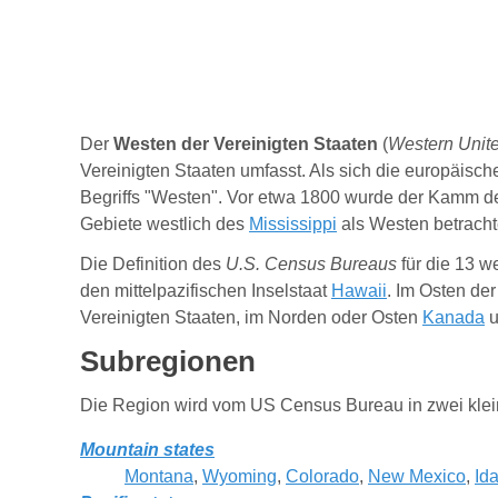
Der
Westen der Vereinigten Staaten
(
Western Unite
Vereinigten Staaten umfasst. Als sich die europäis
Begriffs "Westen". Vor etwa 1800 wurde der Kamm d
Gebiete westlich des
Mississippi
als Westen betracht
Die Definition des
U.S. Census Bureaus
für die 13 w
den mittelpazifischen Inselstaat
Hawaii
. Im Osten de
Vereinigten Staaten, im Norden oder Osten
Kanada
u
Subregion
en
Die Region wird vom US Census Bureau in zwei kleine
Mountain states
Montana
,
Wyoming
,
Colorado
,
New Mexico
,
Id