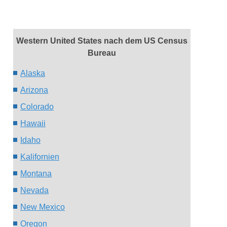
Western United States nach dem US Census
Bureau
Alaska
Arizona
Colorado
Hawaii
Idaho
Ka
liforni
en
Montana
Nevada
New Mexico
Oregon