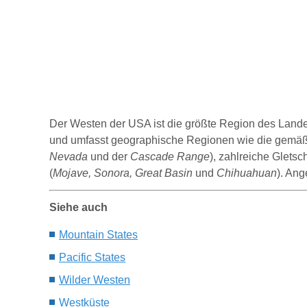
Der Westen der USA ist die größte Region des Landes
und umfasst geographische Regionen wie die gemäß
Nevada
und der
Cascade Range
), zahlreiche Gletsc
(
Mojave, Sonora, Great Basin
und
Chihuahuan
).
Ange
Siehe auch
Mountain
S
tates
Pacific
S
tates
W
ilder
W
esten
W
estk
ü
ste