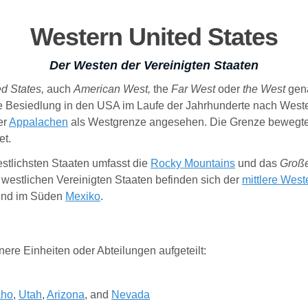
Western United States
Der Westen der Vereinigten Staaten
d States,
auch
American West,
the
Far West
oder
the West
gena
che Besiedlung in den USA im Laufe der Jahrhunderte nach West
er
Appalachen
als Westgrenze angesehen. Die Grenze bewegte 
et.
estlichsten Staaten umfasst die
Rocky Mountains
und das
Große
r westlichen Vereinigten Staaten befinden sich der
mittlere West
nd im Süden
Mexiko
.
re Einheiten oder Abteilungen aufgeteilt:
aho
,
Utah
,
Arizona
, and
Nevada