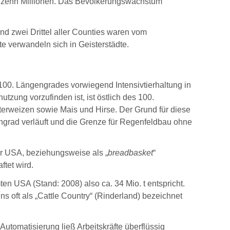
wa zehn Millionen. Das Bevölkerungswachstum
nd zwei Drittel aller Counties waren vom
e verwandeln sich in Geisterstädte.
 100. Längengrades vorwiegend Intensivtierhaltung in
zung vorzufinden ist, ist östlich des 100.
erweizen sowie Mais und Hirse. Der Grund für diese
engrad verläuft und die Grenze für Regenfeldbau ohne
er USA, beziehungsweise als „
breadbasket
“
ftet wird.
en USA (Stand: 2008) also ca. 34 Mio. t entspricht.
s oft als „Cattle Country“ (Rinderland) bezeichnet
utomatisierung ließ Arbeitskräfte überflüssig