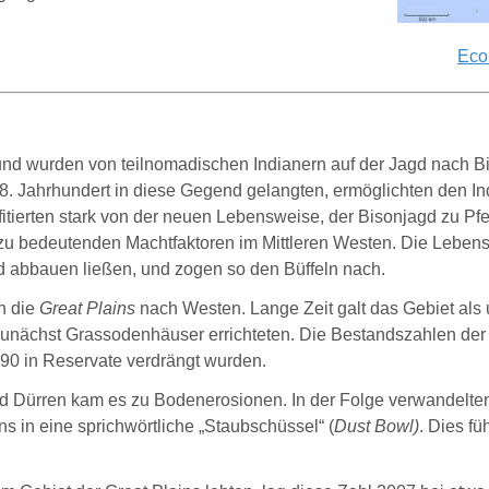
Eco
und wurden von teilnomadischen Indianern auf der Jagd nach Bi
. Jahrhundert in diese Gegend gelangten, ermöglichten den Ind
fitierten stark von der neuen Lebensweise, der Bisonjagd zu P
 zu bedeutenden Machtfaktoren im Mittleren Westen. Die Lebensw
und abbauen ließen, und zogen so den Büffeln nach.
h die
Great Plains
nach Westen. Lange Zeit galt das Gebiet als
ng zunächst Grassodenhäuser errichteten. Die Bestandszahlen d
890 in Reservate verdrängt wurden.
 Dürren kam es zu Bodenerosionen. In der Folge verwandelten
s in eine sprichwörtliche „Staubschüssel“ (
Dust Bowl)
. Dies f