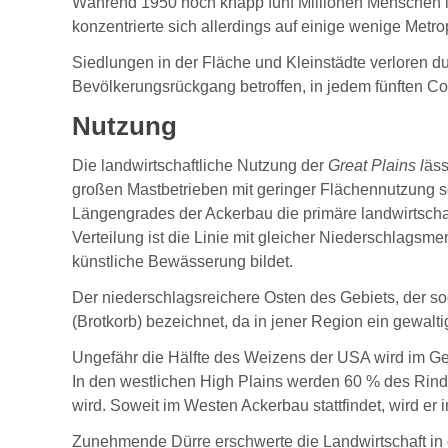
Während 1950 noch knapp fünf Millionen Menschen im
konzentrierte sich allerdings auf einige wenige Met
Siedlungen in der Fläche und Kleinstädte verloren d
Bevölkerungsrückgang betroffen, in jedem fünften Cou
Nutzung
Die landwirtschaftliche Nutzung der
Great Plains l
äss
großen Mastbetrieben mit geringer Flächennutzung sow
Längengrades der Ackerbau die primäre landwirtscha
Verteilung ist die Linie mit gleicher Niederschlags
künstliche Bewässerung bildet.
Der niederschlagsreichere Osten des Gebiets, der 
(Brotkorb) bezeichnet, da in jener Region ein gewalt
Ungefähr die Hälfte des Weizens der USA wird im Gebie
In den westlichen High Plains werden 60 % des Rindfl
wird. Soweit im Westen Ackerbau stattfindet, wird er
Zunehmende Dürre erschwerte die Landwirtschaft in d