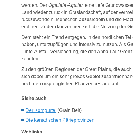
werden. Der
Ogallala-Aquifer,
eine tiefe Grundwassers
Land wieder zurück in Graslandschaft, auf der verm
rückzuwandeln, Menschen abzusiedeln und die Fläche
eröffnen. Zudem konzentriert sich die Nutzung der G
Dem steht ein Trend entgegen, in den nördlichen Teil
haben, unterzupflügen und intensiv zu nutzen. Als G
Ernte-Ausfall-Versicherung, die den Anbau auf Grenz
könnten.
Zu den größten Regionen der Great Plains, die auch 
sich dabei um ein sehr großes Gebiet zusammenhänge
noch den ursprünglichen Pflanzenbestand auf.
Siehe auch
Der K
orngürtel
(Grain Belt)
Die kanadischen Pä
rieprovinzen
Weblinks