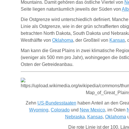
Mountains. Damit gehören das östliche Viertel von
N
Seite liegen naturräumlich jeweils der Süden von
Alb
Die Ostgrenze wird unterschiedlich definiert. Manch
Linie als Ostgrenze, wie in der grün schraffierten o
betrachten North Dakota, South Dakota und Nebraska 
Westhälfte von
Oklahoma
, der Großteil von
Kansas
,
Man kann die Great Plains in zwei klimatische Regio
(weniger als 500 mm pro Jahr), wohingegen die östli
Osten der Getreideanbau.
Zehn
US-Bundesstaaten
haben Anteil an den Grea
Wyoming
,
Colorado
und
New Mexico
, im Osten
N
Nebraska
,
Kansas
,
Oklahoma
Die rote Linie ist der 100. Lä