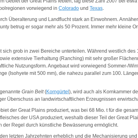
 Gebiet der Great Plains lebten, lag diese Zahl 2007 bei et
ropolregionen vorwiegend in
Colorado
und
Texas
.
urch Überalterung und Landflucht stark an Einwohnern. Annäher
nty betrug er sogar mehr als 50 Prozent. Immer mehr kleine Ort
t sich grob in zwei Bereiche unterteilen. Während westlich des
ie extensive Tierhaltung (Ranching) mit sehr großer Flächennut
ftliche Nutzungsform. Angebaut wird vorwiegend Sommer-/Wint
menge (Isohyete mit 500 mm), die nahezu parallel zum 100. Läng
sogenannte
Grain Belt
(
Korngürtel
), wird auch als Kornkammer d
iger Überschuss an landwirtschaftlichen Erzeugnissen erwirtscha
t der Great Plains produziert, was bei 68 Mio. t für die gesamt
eisches der USA produziert, weshalb dieser Teil der Great Plain
 in der Regel durch künstliche Bewässerung ermöglicht.
en letzten Jahrzehnten erheblich und die Mechanisierung und A