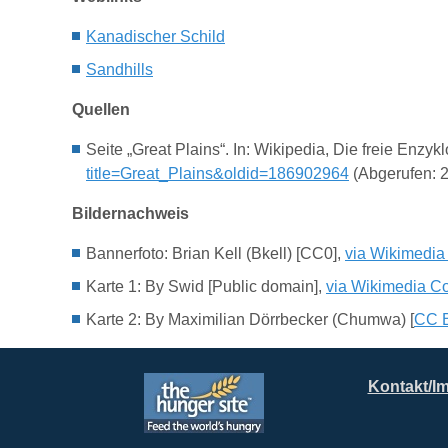
Kanadische
r
Schild
Sandhills
Quellen
Seite „Great Plains“. In: Wikipedia, Die freie Enz
title=Great_Plains&oldid=186902964
(Abgerufen: 2
Bildernachweis
Bannerfoto: Brian Kell (Bkell) [CC0],
via Wikimedi
Karte 1: By Swid [Public domain],
via Wikimedia 
Karte 2: By Maximilian Dörrbecker (Chumwa) [
CC B
Kontakt/I