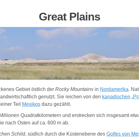
Great Plains
ckenes Gebiet östlich der
Rocky Mountains
in
Nordamerika
. Na
andwirtschaftlich genutzt. Sie reichen von den
kanadischen
„
Pr
einer Teil
Mexikos
dazu gezählt.
illionen Quadratkilometern und erstrecken sich insgesamt etw
ie nach Osten auf ca. 600 m ab.
che
n
Schild
, südlich durch die Küstenebene des
Golfes von Me