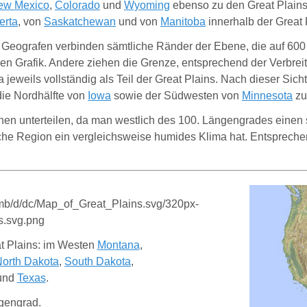
ew Mexico
,
Colorado
und
Wyoming
ebenso zu den Great Plains 
erta
, von
Saskatchewan
und von
Manitoba
innerhalb der Great 
e Geografen verbinden sämtliche Ränder der Ebene, die auf 600
bigen Grafik. Andere ziehen die Grenze, entsprechend der Verbre
jeweils vollständig als Teil der Great Plains. Nach dieser Si
 die Nordhälfte von
Iowa
sowie der Südwesten von
Minnesota
zu
nen unterteilen, da man westlich des 100. Längengrades einen 
che Region ein vergleichsweise humides Klima hat. Entspreche
t Plains: im Westen
Montana
,
orth Dakota
,
South Dakota
,
und
Texas
.
ngengrad.