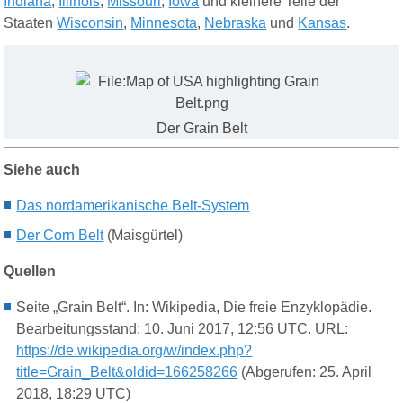
Indiana
,
Illinois
,
Missouri
,
Iowa
und kleinere Teile der
Staaten
Wisconsin
,
Minnesota
,
Nebraska
und
Kansas
.
Der Grain Belt
Siehe auch
Das nordamerikanische B
elt-System
Der C
orn Belt
(Maisgürtel)
Quellen
Seite „Grain Belt“. In: Wikipedia, Die freie Enzyklopädie.
Bearbeitungsstand: 10. Juni 2017, 12:56 UTC. URL:
https://de.wikipedia.org/w/index.php?
title=Grain_Belt&oldid=166258266
(Abgerufen: 25. April
2018, 18:29 UTC)