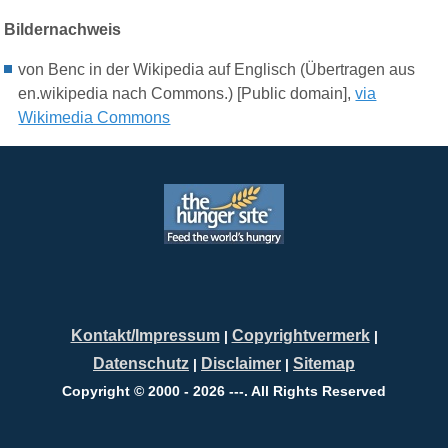
Bildernachweis
von Benc in der Wikipedia auf Englisch (Übertragen aus
en.wikipedia nach Commons.) [Public domain],
via
Wikimedia Commons
Kontakt/Impressum
Copyrightvermerk
|
|
Datenschutz
Disclaimer
Sitemap
|
|
Copyright © 2000 - 2026 ---. All Rights Reserved