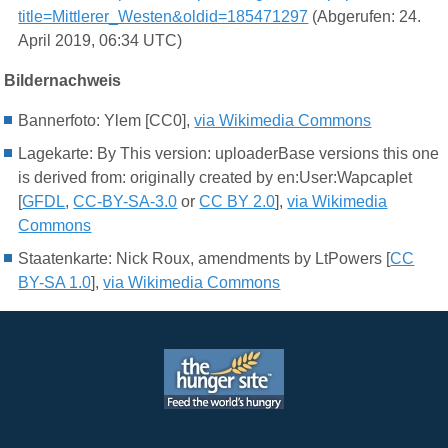
title=Mittlerer_Westen&oldid=185471297
(Abgerufen: 24.
April 2019, 06:34 UTC)
Bildernachweis
Bannerfoto: Ylem [CC0],
via Wikimedia Commons
Lagekarte:
By This version: uploaderBase versions this one
is derived from: originally created by en:User:Wapcaplet
[
GFDL
,
CC-BY-SA-3.0
or
CC BY 2.0
],
via Wikimedia
Commons
Staatenkarte: Nick Roux, amendments by LtPowers [
CC
BY-SA 1.0
],
via Wikimedia Commons