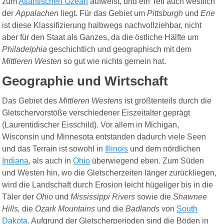
zum
Atlantischen Ozean
aufweist, und ein Teil auch westlich
der
Appalachen
liegt. Für das Gebiet um
Pittsburgh
und
Erie
ist diese Klassifizierung halbwegs nachvollziehbar, nicht
aber für den Staat als Ganzes, da die östliche Hälfte um
Philadelphia
geschichtlich und geographisch mit dem
Mittleren Westen
so gut wie nichts gemein hat.
Geographie und Wirtschaft
Das Gebiet des
Mittleren Westens
ist größtenteils durch die
Gletschervorstöße verschiedener Eiszeitalter geprägt
(Laurentidischer Eisschild). Vor allem in Michigan,
Wisconsin und Minnesota entstanden dadurch viele Seen
und das Terrain ist sowohl in
Illinois
und dem nördlichen
Indiana
, als auch in
Ohio
überwiegend eben. Zum Süden
und Westen hin, wo die Gletscherzeiten länger zurückliegen,
wird die Landschaft durch Erosion leicht hügeliger bis in die
Täler der
Ohio
und
Mississippi Rivers
sowie die
Shawnee
Hills,
die
Ozark Mountains
und die
Badlands
von
South
Dakota
. Aufgrund der Gletscherperioden sind die Böden in