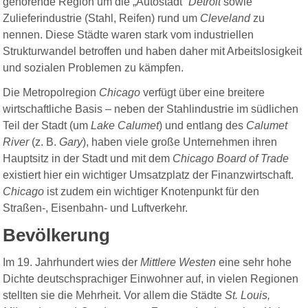
gehörende Region um die „Autostadt“
Detroit
sowie
Zulieferindustrie (Stahl, Reifen) rund um
Cleveland
zu
nennen. Diese Städte waren stark vom industriellen
Strukturwandel betroffen und haben daher mit Arbeitslosigkeit
und sozialen Problemen zu kämpfen.
Die Metropolregion
Chicago
verfügt über eine breitere
wirtschaftliche Basis – neben der Stahlindustrie im südlichen
Teil der Stadt (um
Lake Calumet
) und entlang des
Calumet
River
(z. B.
Gary
), haben viele große Unternehmen ihren
Hauptsitz in der Stadt und mit dem
Chicago Board of Trade
existiert hier ein wichtiger Umsatzplatz der Finanzwirtschaft.
Chicago
ist zudem ein wichtiger Knotenpunkt für den
Straßen-, Eisenbahn- und Luftverkehr.
Bevölkerung
Im 19. Jahrhundert wies der
Mittlere Westen
eine sehr hohe
Dichte deutschsprachiger Einwohner auf, in vielen Regionen
stellten sie die Mehrheit. Vor allem die Städte
St. Louis,