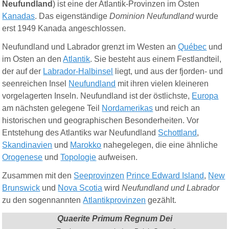
Neufundland
) ist eine der Atlantik-Provinzen im Osten
Kanadas
. Das eigenständige
Dominion Neufundland
wurde
erst 1949 Kanada angeschlossen.
Neufundland und Labrador grenzt im Westen an
Québec
und
im Osten an den
Atlantik
. Sie besteht aus einem Festlandteil,
der auf der
Labrador-Halbinsel
liegt, und aus der fjorden- und
seenreichen Insel
Neufundland
mit ihren vielen kleineren
vorgelagerten Inseln. Neufundland ist der östlichste,
Europa
am nächsten gelegene Teil
Nordamerikas
und reich an
historischen und geographischen Besonderheiten.
Vor
Entstehung des Atlantiks war Neufundland
Schottland
,
Skandinavien
und
Marokko
nahegelegen, die eine ähnliche
Orogenese
und
Topologie
aufweisen.
Zusammen mit den
Seeprovinzen
Prince Edward Island
,
New
Brunswick
und
Nova Scotia
wird
Neufundland und Labrador
zu den sogennannten
Atlantikprovinzen
gezählt.
Quaerite Primum Regnum Dei