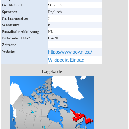
Größte Stadt
St. John's
Sprachen
Englisch
Parlamentssitze
7
Senatssitze
6
Postalische Abkürzung
NL
ISO-Code 3166-2
CA-NL
Zeitzone
Website
https://www.gov.nl.ca/
Wikipedia Eintrag
Lagekarte