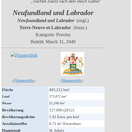
„Trachtet zuerst nach dem Reich Gottes“
Neufundland und Labrador
Newfoundland and Labrador
(engl.)
Terre-Neuve-et-Labrador
(franz.)
Kategorie:
Provinz
Beitritt:
March 31, 1949
Flaggeninfo
Wappeninfo
[
]
[
]
Fläche
405,212 km²
Land
373,872 km²
Wasser
31,340 km²
Bevölkerung
527,000 (2012)
Bevölkerungsdichte
1.41 Einw. pro km²
Arealitätsziffer
0.71 m² /Einwohner
Hauptstadt
St. John's