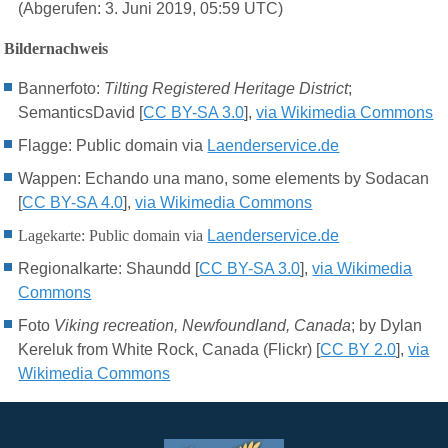
(Abgerufen: 3. Juni 2019, 05:59 UTC)
Bildernachweis
Bannerfoto:
Tilting Registered Heritage District
;
SemanticsDavid [
CC BY-SA 3.0
],
via Wikimedia Commons
Flagge: Public domain via
Laenderservice.de
Wappen: Echando una mano, some elements by Sodacan
[
CC BY-SA 4.0
],
via Wikimedia Commons
Lagekarte: Public domain via
Laenderservice.de
Regionalkarte: Shaundd [
CC BY-S
A 3.0
],
via Wikimedia
Commons
Foto
Viking recreation, Newfoundland, Canada
; by Dylan
Kereluk from White Rock, Canada (Flickr) [
CC BY 2.0
],
via
Wikimedia Commons