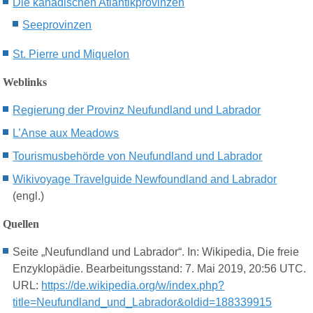
Die kanadischen Atlantikprovinzen
Seeprovinzen
St. P
ierre
und
M
iquelon
Weblinks
Regierung der Provinz Neufundland und Labrador
L’Anse aux Meadows
Tourismusbehörde von Neufundland und Labrador
Wikivoyage Travelguide Newfoundland and Labrador
(engl.)
Quellen
Seite „Neufundland und Labrador“. In: Wikipedia, Die freie
Enzyklopädie. Bearbeitungsstand: 7. Mai 2019, 20:56 UTC.
URL:
https://de.wikipedia.org/w/index.php?
title=Neufundland_und_Labrador&oldid=188339915