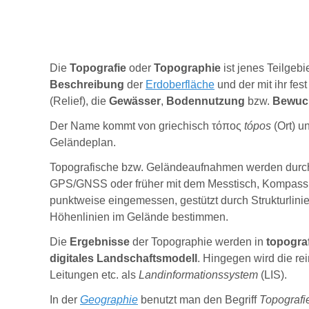
Die
Topografie
oder
Topographie
ist jenes Teilgebi
Beschreibung
der
Erdoberfläche
und der mit ihr fe
(Relief), die
Gewässer
,
Bodennutzung
bzw.
Bewuc
Der Name kommt von griechisch
τόπος
tópos
(Ort) u
Geländeplan.
Topografische bzw. Geländeaufnahmen werden dur
GPS/GNSS oder früher mit dem Messtisch, Kompass u
punktweise eingemessen, gestützt durch Strukturlinien
Höhenlinien im Gelände bestimmen.
Die
Ergebnisse
der Topographie werden in
topogra
digitales Landschaftsmodell
. Hingegen wird die r
Leitungen etc. als
Landinformationssystem
(LIS).
In der
Geographie
benutzt man den Begriff
Topografi