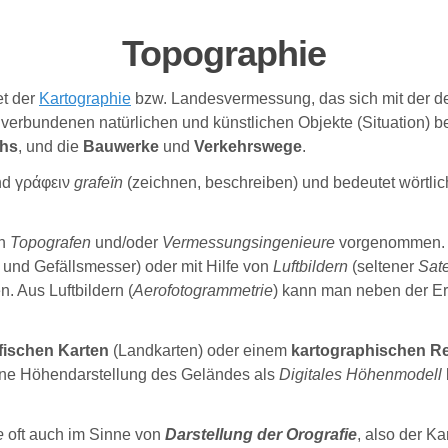
Topographie
et der
Kartographie
bzw. Landesvermessung, das sich mit der det
st verbundenen natürlichen und künstlichen Objekte (Situation)
hs
, und die
Bauwerke
und
Verkehrswege
.
nd
γράφειν
grafeïn
(zeichnen, beschreiben) und bedeutet wörtli
ch
Topografen
und/oder
Vermessungsingenieure
vorgenommen. Di
nd Gefällsmesser) oder mit Hilfe von
Luftbildern
(seltener
Sate
. Aus Luftbildern (
Aerofotogrammetrie
) kann man neben der Er
fischen Karten
(Landkarten) oder einem
kartographischen Re
eine Höhendarstellung des Geländes als
Digitales Höhenmodell
e
oft auch im Sinne von
Darstellung der Orografie
, also der K