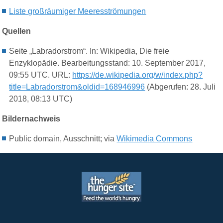
Liste großräumiger Meeresströmungen
Quellen
Seite „Labradorstrom“. In: Wikipedia, Die freie
Enzyklopädie. Bearbeitungsstand: 10. September 2017,
09:55 UTC. URL:
https://de.wikipedia.org/w/index.php?
title=Labradorstrom&oldid=168946996
(Abgerufen: 28. Juli
2018, 08:13 UTC)
Bildernachweis
Public domain, Ausschnitt; via
Wikimedia Commons