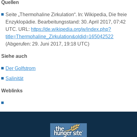
Quellen
Seite „Thermohaline Zirkulation“. In: Wikipedia, Die freie
Enzyklopädie. Bearbeitungsstand: 30. April 2017, 07:42
UTC. URL:
https://de.wikipedia.org/w/index.php?
title=Thermohaline_Zirkulation&oldid=165042522
(Abgerufen: 29. Juni 2017, 19:18 UTC)
Siehe auch
Der G
olfstrom
S
alinit
ä
t
Weblinks