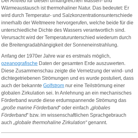
Der Antrieb für diesen umfangreichen Massen- und
Wärmeaustausch ist thermohaliner Natur. Das bedeutet: Er
wird durch Temperatur- und Salzkonzentrationsunterschiede
innerhalb der Weltmeere hervorgerufen, welche beide für die
unterschiedliche Dichte des Wassers verantwortlich sind.
Verursacht wird der Temperaturunterschied wiederum durch
die Breitengradabhängigkeit der Sonneneinstrahlung.
Anfang der 1970er Jahre war es erstmals möglich,
ozeanografische
Daten der gesamten Erde auszuwerten.
Diese Zusammenschau zeigte die Vernetzung der wind- und
dichtegetriebenen Strömungen und es wurde postuliert, dass
auch der bekannte
Golfstrom
nur eine Teilströmung einer
globalen Zirkulation sei. In Anlehnung an ein mechanisches
Förderband wurde diese erdumspannende Strömung das
„
große marine Förderband
“ oder einfach „
globales
Förderband
“ bzw. im wissenschaftlichen Sprachgebrauch
auch
„
globale thermohaline Zirkulation“
genannt.