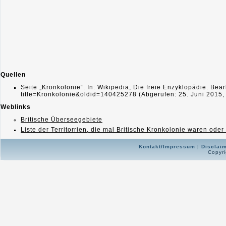
Quellen
Seite „Kronkolonie“. In: Wikipedia, Die freie Enzyklopädie. Be
title=Kronkolonie&oldid=140425278 (Abgerufen: 25. Juni 2015
Weblinks
Britische Überseegebiete
Liste der Territorrien, die mal Britische Kronkolonie waren oder
Kontakt/Impressum
|
Disclai
Copyri