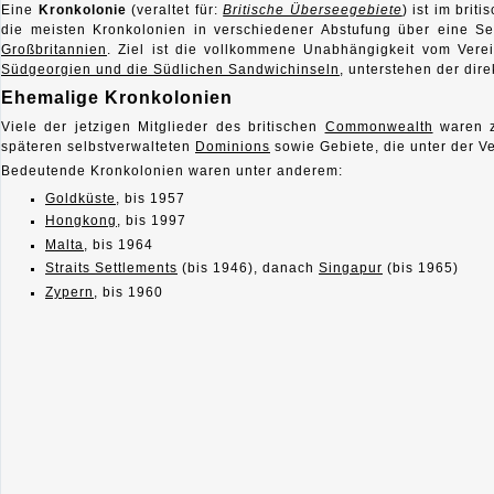
Eine
Kronkolonie
(veraltet für:
Britische Überseegebiete
) ist im bri
die meisten Kronkolonien in verschiedener Abstufung über eine Sel
Großbritannien
. Ziel ist die vollkommene Unabhängigkeit vom Verein
Südgeorgien und die Südlichen Sandwichinseln
, unterstehen der dir
Ehemalige Kronkolonien
Viele der jetzigen Mitglieder des britischen
Commonwealth
waren z
späteren selbstverwalteten
Dominions
sowie Gebiete, die unter der V
Bedeutende Kronkolonien waren unter anderem:
Goldküste
, bis 1957
Hongkong
, bis 1997
Malta
, bis 1964
Straits Settlements
(bis 1946), danach
Singapur
(bis 1965)
Zypern
, bis 1960